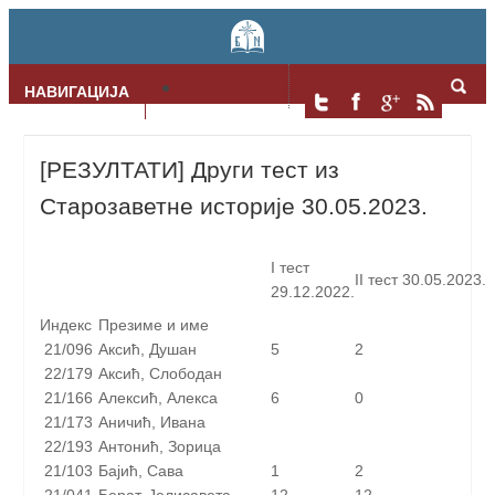
НАВИГАЦИЈА
Skip to content
[РЕЗУЛТАТИ] Други тест из
Старозаветне историје 30.05.2023.
I тест
II тест 30.05.2023.
29.12.2022.
Индекс
Презиме и име
21/096
Аксић, Душан
5
2
22/179
Аксић, Слободан
21/166
Алексић, Алекса
6
0
21/173
Аничић, Ивана
22/193
Антонић, Зорица
21/103
Бајић, Сава
1
2