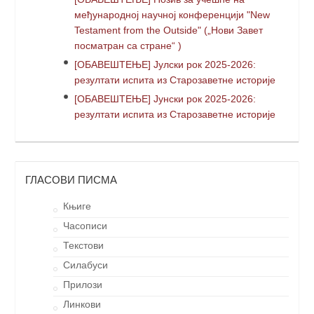
међународној научној конференцији "New
Testament from the Outside" („Нови Завет
посматран са стране“ )
[ОБАВЕШТЕЊЕ] Јулски рок 2025-2026:
резултати испита из Старозаветне историје
[ОБАВЕШТЕЊЕ] Јунски рок 2025-2026:
резултати испита из Старозаветне историје
ГЛАСОВИ ПИСМА
Књиге
Часописи
Текстови
Силабуси
Прилози
Линкови