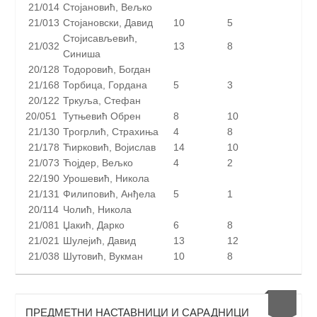
21/014
Стојановић, Вељко
21/013
Стојановски, Давид
10
5
Стојисављевић,
21/032
13
8
Синиша
20/128
Тодоровић, Богдан
21/168
Торбица, Гордана
5
3
20/122
Тркуља, Стефан
20/051
Тутњевић Обрен
8
10
21/130
Трогрлић, Страхиња
4
8
21/178
Ћирковић, Војислав
14
10
21/073
Ћојдер, Вељко
4
2
22/190
Урошевић, Никола
21/131
Филиповић, Анђела
5
1
20/114
Чолић, Никола
21/081
Џакић, Дарко
6
8
21/021
Шулејић, Давид
13
12
21/038
Шутовић, Вукман
10
8
ПРЕДМЕТНИ НАСТАВНИЦИ И САРАДНИЦИ