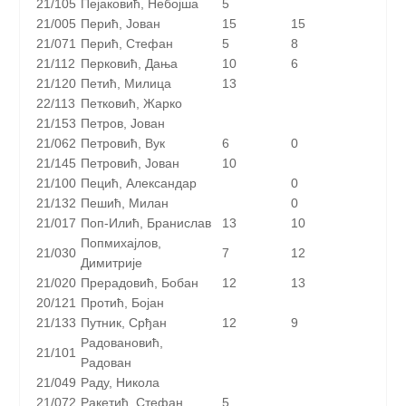
21/105
Пејаковић, Небојша
5
21/005
Перић, Јован
15
15
21/071
Перић, Стефан
5
8
21/112
Перковић, Дања
10
6
21/120
Петић, Милица
13
22/113
Петковић, Жарко
21/153
Петров, Јован
21/062
Петровић, Вук
6
0
21/145
Петровић, Јован
10
21/100
Пецић, Александар
0
21/132
Пешић, Милан
0
21/017
Поп-Илић, Бранислав
13
10
Попмихајлов,
21/030
7
12
Димитрије
21/020
Прерадовић, Бобан
12
13
20/121
Протић, Бојан
21/133
Путник, Срђан
12
9
Радовановић,
21/101
Радован
21/049
Раду, Никола
21/072
Ракетић, Стефан
5