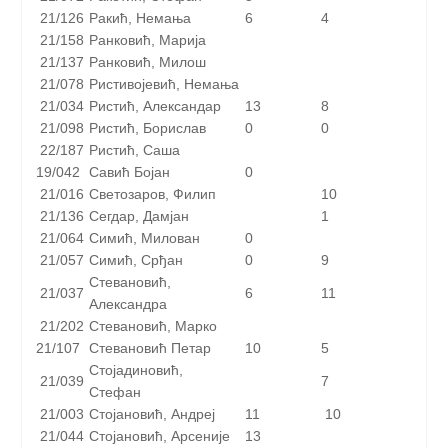
21/126
Ракић, Немања
6
4
21/158
Ранковић, Марија
21/137
Ранковић, Милош
21/078
Ристивојевић, Немања
21/034
Ристић, Александар
13
8
21/098
Ристић, Борислав
0
0
22/187
Ристић, Саша
19/042
Савић Бојан
0
21/016
Светозаров, Филип
10
21/136
Сегдар, Дамјан
1
21/064
Симић, Милован
0
21/057
Симић, Срђан
0
9
Стевановић,
21/037
6
11
Александра
21/202
Стевановић, Марко
21/107
Стевановић Петар
10
5
Стојадиновић,
21/039
7
Стефан
21/003
Стојановић, Андреј
11
10
21/044
Стојановић, Арсеније
13