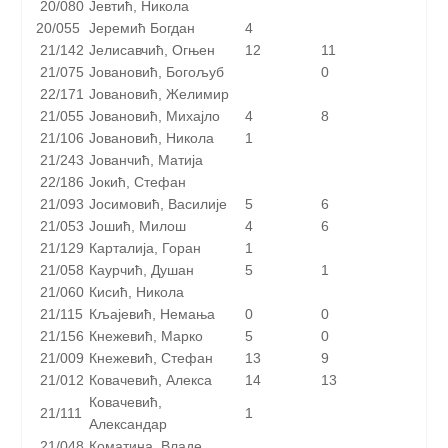
20/080
Јевтић, Никола
20/055
Јеремић Богдан
4
21/142
Јелисавчић, Огњен
12
11
21/075
Јовановић, Богољуб
0
22/171
Јовановић, Желимир
21/055
Јовановић, Михајло
4
8
21/106
Јовановић, Никола
1
21/243
Јованчић, Матија
22/186
Јокић, Стефан
21/093
Јосимовић, Василије
5
6
21/053
Јошић, Милош
4
6
21/129
Карталија, Горан
1
21/058
Каурчић, Душан
5
1
21/060
Кисић, Никола
21/115
Кљајевић, Немања
0
0
21/156
Кнежевић, Марко
5
0
21/009
Кнежевић, Стефан
13
9
21/012
Ковачевић, Алекса
14
13
Ковачевић,
21/111
1
Александар
21/048
Коматина, Владе