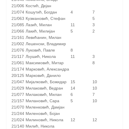
21/006
Костић, Дејан
21/074
Кошутић, Богдан
4
7
21/063
Кузмановић, Стефан
5
21/085
Лазић, Милан
11
3
21/066
Лакић, Милијан
5
2
21/161
Левићанин, Милан
21/002
Лешенски, Владимир
21/076
Луковић, Павле
8
21/117
Љушић, Никола
11
3
21/061
Максимовић, Митар
8
21/174
Марковић, Александра
20/125
Марковић, Данило
21/047
Мијалковић, Божидар
15
10
21/029
Милаковић, Ведран
14
10
21/077
Милаковић, Милан
6
7
21/157
Милановић, Сара
5
10
21/070
Миленковић, Дамјан
21/244
Миленовић, Бојан
21/024
Милиновић, Никола
12
12
21/140
Милић, Никола