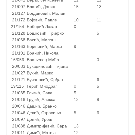
21/041
Берат, Јелисавета
12
12
21/007
Благић, Давид
15
13
21/127
Богдановић, Милан
21/172
Бојовић, Павле
10
11
21/154
Брборић Лазар
0
21/128
Бошковић, Трифко
5
21/068
Васић, Милош
21/163
Вејиновић, Марко
9
21/191
Вранић, Никола
16/056
Врањевац Мићо
0
20/083
Вукадиновић, Тијана
21/027
Вукић, Марко
21/121
Вучановић, Срђан
6
19/115
Герић Миодраг
0
5
21/035
Глигић, Сава
5
21/018
Грујић, Алекса
13
9
20/046
Дашић, Бранко
21/046
Девић, Страхиња
5
6
21/097
Денић, Урош
21/088
Димитријевић, Сара
13
21/011
Димић, Матеја
12