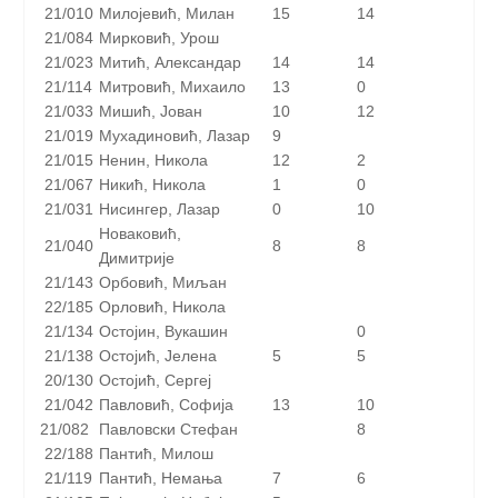
21/010
Милојевић, Милан
15
14
21/084
Мирковић, Урош
21/023
Митић, Александар
14
14
21/114
Митровић, Михаило
13
0
21/033
Мишић, Јован
10
12
21/019
Мухадиновић, Лазар
9
21/015
Ненин, Никола
12
2
21/067
Никић, Никола
1
0
21/031
Нисингер, Лазар
0
10
Новаковић,
21/040
8
8
Димитрије
21/143
Орбовић, Миљан
22/185
Орловић, Никола
21/134
Остојин, Вукашин
0
21/138
Остојић, Јелена
5
5
20/130
Остојић, Сергеј
21/042
Павловић, Софија
13
10
21/082
Павловски Стефан
8
22/188
Пантић, Милош
21/119
Пантић, Немања
7
6