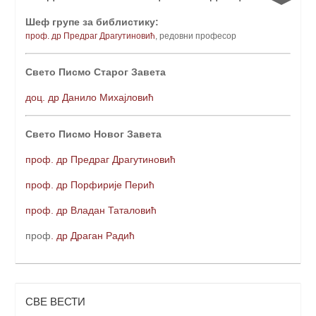
Шеф групе за библистику:
проф. др Предраг Драгутиновић
, редовни професо
р
Свето Писмо Старог Завета
доц. др Данило Михајловић
Свето Писмо Новог Завета
проф. др Предраг Драгутиновић
проф. др Порфирије Перић
проф. др Владан Таталовић
проф
. др Драган Радић
СВЕ ВЕСТИ