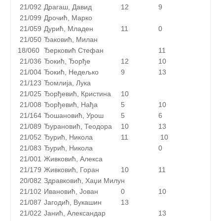
21/092
Драгаш, Давид
12
9
21/099
Дрочић, Марко
21/059
Дурић, Младен
11
0
21/050
Ђаковић, Милан
18/060
Ђерковић Стефан
11
21/036
Ђокић, Ђорђе
12
10
21/004
Ђокић, Недељко
9
13
21/123
Ђомлија, Лука
21/025
Ђорђевић, Кристина
10
21/008
Ђорђевић, Нађа
5
10
21/164
Ђошановић, Урош
5
6
21/089
Ђурановић, Теодора
10
13
21/052
Ђурић, Никола
11
10
21/083
Ђурић, Никола
0
21/001
Живковић, Алекса
21/179
Живковић, Горан
10
11
20/082
Здравковић, Хаџи Милун
21/102
Ивановић, Јован
0
10
21/087
Јагодић, Вукашин
13
21/022
Јанић, Александар
13