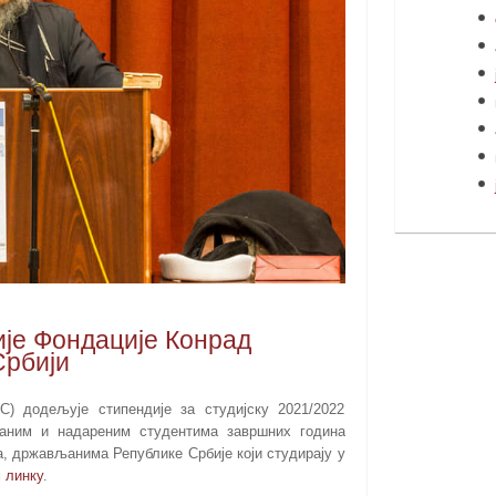
је Фондације Конрад
Србији
) додељује стипендије за студијску 2021/2022
ваним и надареним студентима завршних година
, држављанима Републике Србије који студирају у
м
линку
.