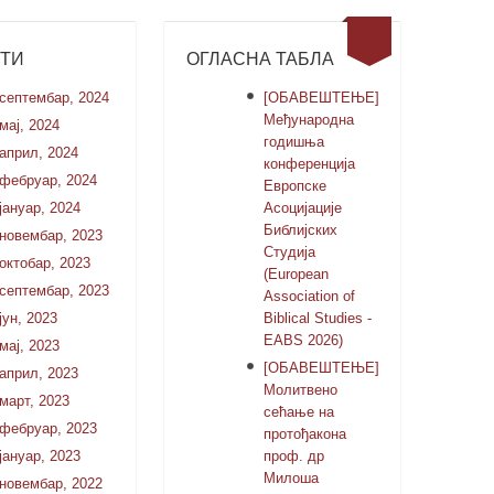
СТИ
ОГЛАСНА ТАБЛА
септембар, 2024
[ОБАВЕШТЕЊЕ]
Међународна
мај, 2024
годишња
април, 2024
конференција
фебруар, 2024
Европске
јануар, 2024
Асоцијације
Библијских
новембар, 2023
Студија
октобар, 2023
(European
септембар, 2023
Association of
јун, 2023
Biblical Studies -
EABS 2026)
мај, 2023
[ОБАВЕШТЕЊЕ]
април, 2023
Молитвено
март, 2023
сећање на
фебруар, 2023
протођакона
јануар, 2023
проф. др
Милоша
новембар, 2022