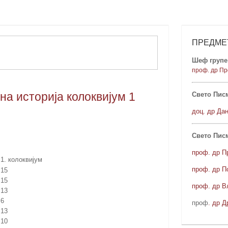
ПРЕДМЕ
Шеф групе 
проф. др Пр
а историја колоквијум 1
Свето Писм
доц. др Да
Свето Пис
проф. др П
1. колоквијум
проф. др П
15
15
проф. др В
13
6
проф
. др Д
13
10