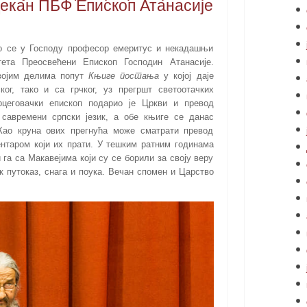
екан ПБФ Епископ Атанасије
јио се у Господу професор емеритус и некадашњи
тета Преосвећени Епископ Господин Атанасије.
својим делима попут
Књиге постања
у којој даје
ког, тако и са грчког, уз прегршт светоотачких
цеговачки епископ подарио је Цркви и превод
савремени српски језик, а обе књиге се данас
Као круна ових прегнућа може сматрати превод
нтаром који их прати. У тешким ратним годинама
га са Макавејима који су се борили за своју веру
к путоказ, снага и поука. Вечан спомен и Царство