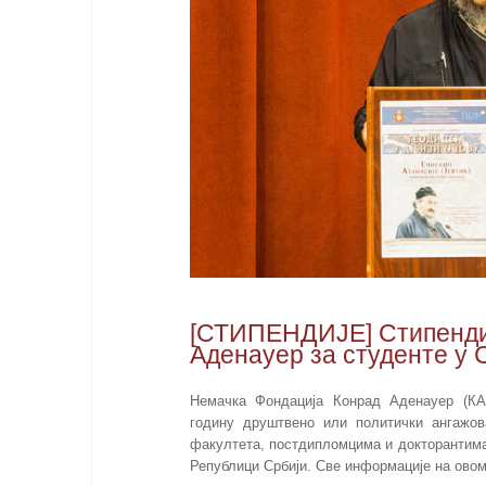
[СТИПЕНДИЈЕ] Стипенди
Аденауер за студенте у 
Немачка Фондација Конрад Аденауер (КАС
годину друштвено или политички ангажо
факултета, постдипломцима и докторантима
Републици Србији. Све информације на ово