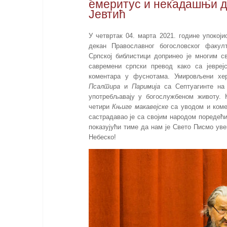
емеритус и некадашњи д
Јевтић
У четвртак 04. марта 2021. године упоко
декан Православног богословског факул
Српској библистици допринео је многим 
савремени српски превод како са јеврејс
коментара у фуснотама. Умировљени хер
Псалтира
и
Паримија
са Септуагинте на 
употребљавају у богослужбеном животу. 
четири
Књиге макавејске
са уводом и коме
састрадавао је са својим народом поредећи 
показујући тиме да нам је Свето Писмо уве
Небеско!