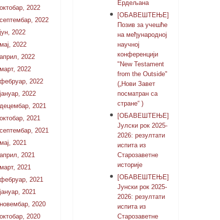
Ердељана
октобар, 2022
[ОБАВЕШТЕЊЕ]
септембар, 2022
Позив за учешће
јун, 2022
на међународној
мај, 2022
научној
конференцији
април, 2022
"New Testament
март, 2022
from the Outside"
фебруар, 2022
(„Нови Завет
јануар, 2022
посматран са
стране“ )
децембар, 2021
[ОБАВЕШТЕЊЕ]
октобар, 2021
Јулски рок 2025-
септембар, 2021
2026: резултати
мај, 2021
испита из
април, 2021
Старозаветне
историје
март, 2021
[ОБАВЕШТЕЊЕ]
фебруар, 2021
Јунски рок 2025-
јануар, 2021
2026: резултати
новембар, 2020
испита из
октобар, 2020
Старозаветне