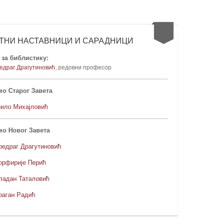
ТНИ НАСТАВНИЦИ И САРАДНИЦИ
за библистику:
едраг Драгутиновић
, редовни професо
р
о Старог Завета
нило Михајловић
мо Новог Завета
редраг Драгутиновић
орфирије Перић
ладан Таталовић
раган Радић