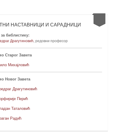
ТНИ НАСТАВНИЦИ И САРАДНИЦИ
за библистику:
едраг Драгутиновић
, редовни професо
р
о Старог Завета
нило Михајловић
мо Новог Завета
редраг Драгутиновић
орфирије Перић
ладан Таталовић
раган Радић