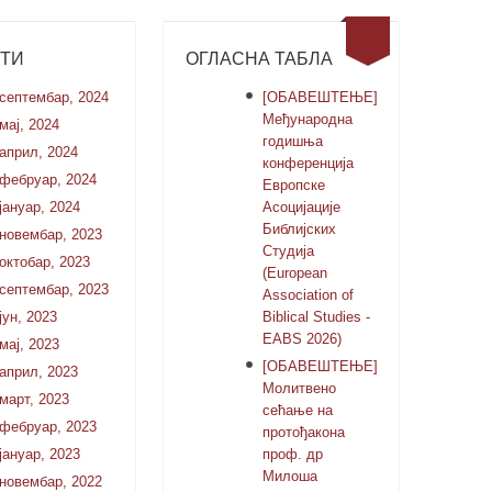
СТИ
ОГЛАСНА ТАБЛА
септембар, 2024
[ОБАВЕШТЕЊЕ]
Међународна
мај, 2024
годишња
април, 2024
конференција
фебруар, 2024
Европске
јануар, 2024
Асоцијације
Библијских
новембар, 2023
Студија
октобар, 2023
(European
септембар, 2023
Association of
јун, 2023
Biblical Studies -
EABS 2026)
мај, 2023
[ОБАВЕШТЕЊЕ]
април, 2023
Молитвено
март, 2023
сећање на
фебруар, 2023
протођакона
јануар, 2023
проф. др
Милоша
новембар, 2022