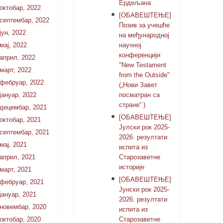
Ердељана
октобар, 2022
[ОБАВЕШТЕЊЕ]
септембар, 2022
Позив за учешће
јун, 2022
на међународној
мај, 2022
научној
конференцији
април, 2022
"New Testament
март, 2022
from the Outside"
фебруар, 2022
(„Нови Завет
јануар, 2022
посматран са
стране“ )
децембар, 2021
[ОБАВЕШТЕЊЕ]
октобар, 2021
Јулски рок 2025-
септембар, 2021
2026: резултати
мај, 2021
испита из
април, 2021
Старозаветне
историје
март, 2021
[ОБАВЕШТЕЊЕ]
фебруар, 2021
Јунски рок 2025-
јануар, 2021
2026: резултати
новембар, 2020
испита из
октобар, 2020
Старозаветне