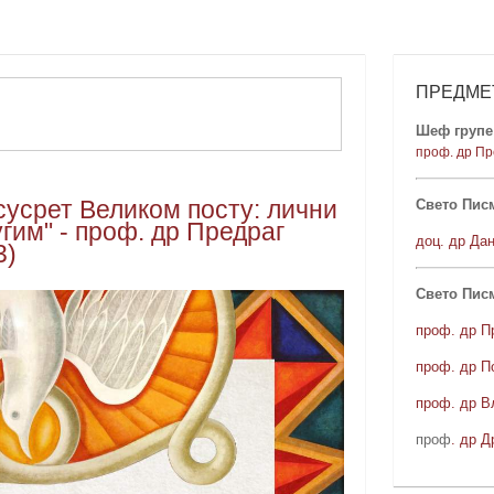
ПРЕДМЕ
Шеф групе 
проф. др Пр
усрет Великом посту: лични
Свето Писм
угим" - проф. др Предраг
доц. др Да
3)
Свето Пис
проф. др П
проф. др П
проф. др В
проф
. др Д