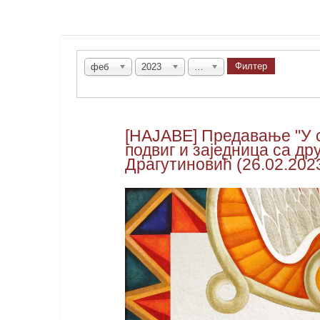
Филтер
феб
2023
Све
[НАЈАВЕ] Предавање "У с
подвиг и заједница са др
Драгутиновић (26.02.202