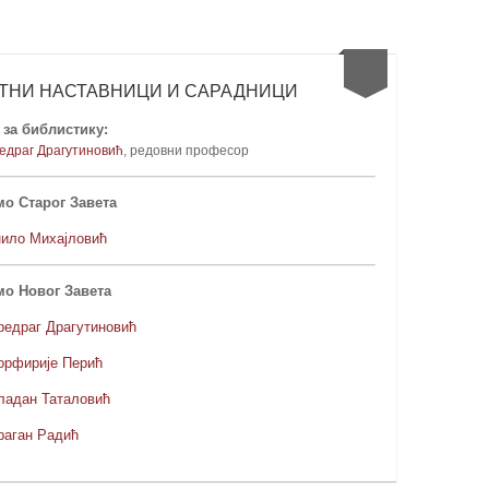
ТНИ НАСТАВНИЦИ И САРАДНИЦИ
за библистику:
едраг Драгутиновић
, редовни професо
р
о Старог Завета
нило Михајловић
мо Новог Завета
редраг Драгутиновић
орфирије Перић
ладан Таталовић
раган Радић