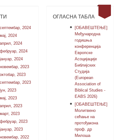
СТИ
ОГЛАСНА ТАБЛА
септембар, 2024
[ОБАВЕШТЕЊЕ]
Међународна
мај, 2024
годишња
април, 2024
конференција
фебруар, 2024
Европске
јануар, 2024
Асоцијације
Библијских
новембар, 2023
Студија
октобар, 2023
(European
септембар, 2023
Association of
јун, 2023
Biblical Studies -
EABS 2026)
мај, 2023
[ОБАВЕШТЕЊЕ]
април, 2023
Молитвено
март, 2023
сећање на
фебруар, 2023
протођакона
јануар, 2023
проф. др
Милоша
новембар, 2022