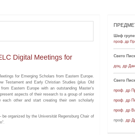
ПРЕДМЕ
Шеф групе 
проф. др Пр
 Digital Meetings for
Свето Писм
доц. др Да
 Meetings for Emerging Scholars from Eastern Europe.
Свето Пис
w Testament and Early Christian Studies (plus Old
 from Eastern Europe with an outstanding Master’s
проф. др П
present aspects of their research to a group of senior
проф. др П
each other and start creating their own scholarly
проф. др В
– be organized by the Universität Regensburg Chair of
проф
. др Д
n”.