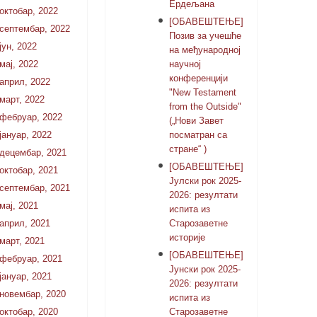
Ердељана
октобар, 2022
[ОБАВЕШТЕЊЕ]
септембар, 2022
Позив за учешће
јун, 2022
на међународној
мај, 2022
научној
конференцији
април, 2022
"New Testament
март, 2022
from the Outside"
фебруар, 2022
(„Нови Завет
јануар, 2022
посматран са
стране“ )
децембар, 2021
[ОБАВЕШТЕЊЕ]
октобар, 2021
Јулски рок 2025-
септембар, 2021
2026: резултати
мај, 2021
испита из
април, 2021
Старозаветне
историје
март, 2021
[ОБАВЕШТЕЊЕ]
фебруар, 2021
Јунски рок 2025-
јануар, 2021
2026: резултати
новембар, 2020
испита из
октобар, 2020
Старозаветне