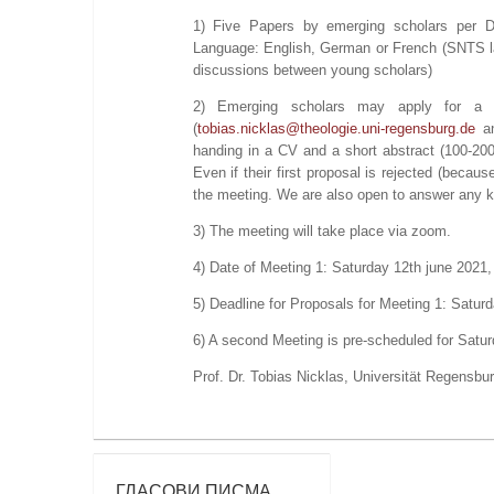
1) Five Papers by emerging scholars per D
Language: English, German or French (SNTS la
discussions between young scholars)
2) Emerging scholars may apply for a 
(
tobias.nicklas@theologie.uni-regensburg.de
a
handing in a CV and a short abstract (100-200
Even if their first proposal is rejected (becau
the meeting. We are also open to answer any k
3) The meeting will take place via zoom.
4) Date of Meeting 1: Saturday 12th june 2021,
5) Deadline for Proposals for Meeting 1: Saturda
6) A second Meeting is pre-scheduled for Satu
Prof. Dr. Tobias Nicklas, Universität Regensb
ГЛАСОВИ ПИСМА