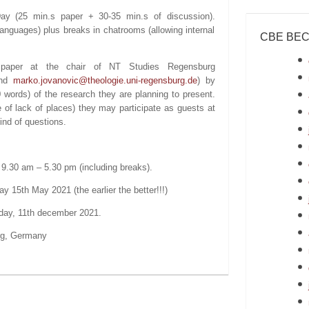
ay (25 min.s paper + 30-35 min.s of discussion).
nguages) plus breaks in chatrooms (allowing internal
СВЕ ВЕ
paper at the chair of NT Studies Regensburg
nd
marko.jovanovic@theologie.uni-regensburg.de
) by
 words) of the research they are planning to present.
se of lack of places) they may participate as guests at
ind of questions.
 9.30 am – 5.30 pm (including breaks).
y 15th May 2021 (the earlier the better!!!)
rday, 11th december 2021.
urg, Germany