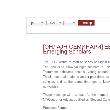
Филтер
јан
2021
Све
[ОНЛАЈН СЕМИНАРИ] EELC
Emerging Scholars
The EELC wants to start to series of Digital
The idea is to allow younger scholars in Ne
Testament scholars), that is, young persons
Thesis, doctoral students and/or post-docs, to 
scholars and at the same time get to know 
network(s).
These meetings will – at least for the moment 
NT/Centre for Advanced Studies “Beyond Cano
Proposed Format: