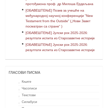
протођакона проф. др Милоша Ердељана
[ОБАВЕШТЕЊЕ] Позив за учешће на
међународној научној конференцији "New
Testament from the Outside" („Нови Завет
посматран са стране“ )
[ОБАВЕШТЕЊЕ] Јулски рок 2025-2026:
резултати испита из Старозаветне историје
[ОБАВЕШТЕЊЕ] Јунски рок 2025-2026:
резултати испита из Старозаветне историје
ГЛАСОВИ ПИСМА
Књиге
Часописи
Текстови
Силабуси