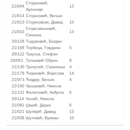
Стојановић,
21/044
13
Арсеније
21/014
Стојановић, Вељко
21/013
Стојановски, Давид
10
Стојисављевић,
21/032
13
Синиша
20/128
Тодоровић, Богдан
21/168
Торбица, Гордана
5
20/122
Тркуља, Стефан
20/051
Тутњевић Обрен
8
21/130
Трогрлић, Страхиња
4
21/178
Ћирковић, Војислав
14
21/073
Ћојдер, Вељко
4
22/190
Урошевић, Никола
21/131
Филиповић, Анђела
5
20/114
Чолић, Никола
21/081
Џакић, Дарко
6
21/021
Шулејић, Давид
13
21/038
Шутовић, Вукман
10