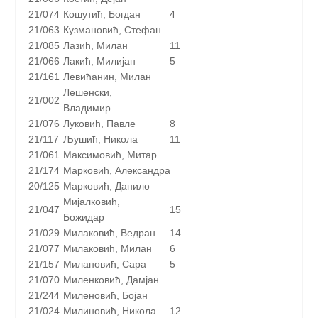
21/074
Кошутић, Богдан
4
21/063
Кузмановић, Стефан
21/085
Лазић, Милан
11
21/066
Лакић, Милијан
5
21/161
Левићанин, Милан
Лешенски,
21/002
Владимир
21/076
Луковић, Павле
8
21/117
Љушић, Никола
11
21/061
Максимовић, Митар
21/174
Марковић, Александра
20/125
Марковић, Данило
Мијалковић,
21/047
15
Божидар
21/029
Милаковић, Ведран
14
21/077
Милаковић, Милан
6
21/157
Милановић, Сара
5
21/070
Миленковић, Дамјан
21/244
Миленовић, Бојан
21/024
Милиновић, Никола
12