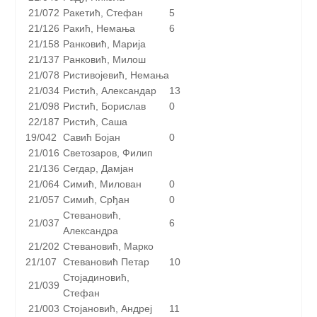
21/072
Ракетић, Стефан
5
21/126
Ракић, Немања
6
21/158
Ранковић, Марија
21/137
Ранковић, Милош
21/078
Ристивојевић, Немања
21/034
Ристић, Александар
13
21/098
Ристић, Борислав
0
22/187
Ристић, Саша
19/042
Савић Бојан
0
21/016
Светозаров, Филип
21/136
Сегдар, Дамјан
21/064
Симић, Милован
0
21/057
Симић, Срђан
0
Стевановић,
21/037
6
Александра
21/202
Стевановић, Марко
21/107
Стевановић Петар
10
Стојадиновић,
21/039
Стефан
21/003
Стојановић, Андреј
11