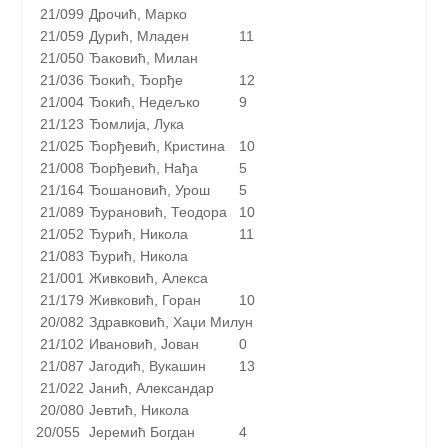
21/099
Дрочић, Марко
21/059
Дурић, Младен
11
21/050
Ђаковић, Милан
21/036
Ђокић, Ђорђе
12
21/004
Ђокић, Недељко
9
21/123
Ђомлија, Лука
21/025
Ђорђевић, Кристина
10
21/008
Ђорђевић, Нађа
5
21/164
Ђошановић, Урош
5
21/089
Ђурановић, Теодора
10
21/052
Ђурић, Никола
11
21/083
Ђурић, Никола
21/001
Живковић, Алекса
21/179
Живковић, Горан
10
20/082
Здравковић, Хаџи Милун
21/102
Ивановић, Јован
0
21/087
Јагодић, Вукашин
13
21/022
Јанић, Александар
20/080
Јевтић, Никола
20/055
Јеремић Богдан
4