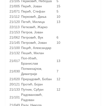
21/105
Пејаковић, Небојша
5
21/005
Перић, Јован
15
21/071
Перић, Стефан
5
21/112
Перковић, Дања
10
21/120
Петић, Милица
13
22/113
Петковић, Жарко
21/153
Петров, Јован
21/062
Петровић, Вук
6
21/145
Петровић, Јован
10
21/100
Пецић, Александар
21/132
Пешић, Милан
Поп-Илић,
21/017
13
Бранислав
Попмихајлов,
21/030
7
Димитрије
21/020
Прерадовић, Бобан
12
20/121
Протић, Бојан
21/133
Путник, Срђан
12
Радовановић,
21/101
Радован
21/049
Раду, Никола