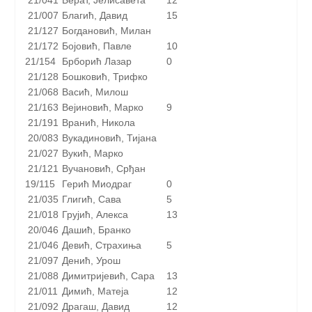
21/041
Берат, Јелисавета
12
21/007
Благић, Давид
15
21/127
Богдановић, Милан
21/172
Бојовић, Павле
10
21/154
Брборић Лазар
0
21/128
Бошковић, Трифко
21/068
Васић, Милош
21/163
Вејиновић, Марко
9
21/191
Вранић, Никола
20/083
Вукадиновић, Тијана
21/027
Вукић, Марко
21/121
Вучановић, Срђан
19/115
Герић Миодраг
0
21/035
Глигић, Сава
5
21/018
Грујић, Алекса
13
20/046
Дашић, Бранко
21/046
Девић, Страхиња
5
21/097
Денић, Урош
21/088
Димитријевић, Сара
13
21/011
Димић, Матеја
12
21/092
Драгаш, Давид
12