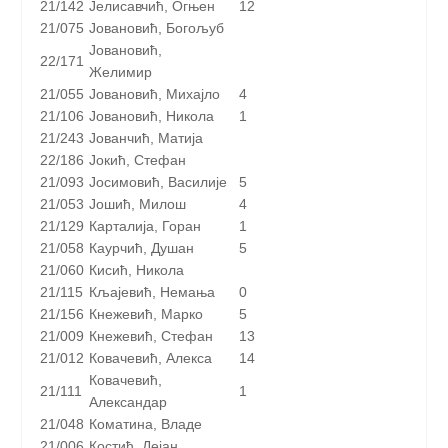
21/142
Јелисавчић, Огњен
12
21/075
Јовановић, Богољуб
Јовановић,
22/171
Желимир
21/055
Јовановић, Михајло
4
21/106
Јовановић, Никола
1
21/243
Јованчић, Матија
22/186
Јокић, Стефан
21/093
Јосимовић, Василије
5
21/053
Јошић, Милош
4
21/129
Карталија, Горан
1
21/058
Каурчић, Душан
5
21/060
Кисић, Никола
21/115
Кљајевић, Немања
0
21/156
Кнежевић, Марко
5
21/009
Кнежевић, Стефан
13
21/012
Ковачевић, Алекса
14
Ковачевић,
21/111
1
Александар
21/048
Коматина, Владе
21/006
Костић, Дејан