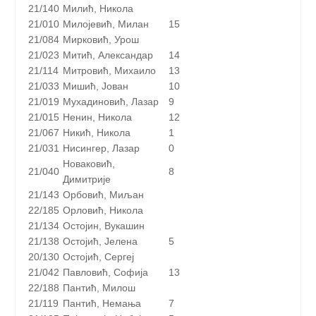
21/140
Милић, Никола
21/010
Милојевић, Милан
15
21/084
Мирковић, Урош
21/023
Митић, Александар
14
21/114
Митровић, Михаило
13
21/033
Мишић, Јован
10
21/019
Мухадиновић, Лазар
9
21/015
Ненин, Никола
12
21/067
Никић, Никола
1
21/031
Нисингер, Лазар
0
Новаковић,
21/040
8
Димитрије
21/143
Орбовић, Миљан
22/185
Орловић, Никола
21/134
Остојин, Вукашин
21/138
Остојић, Јелена
5
20/130
Остојић, Сергеј
21/042
Павловић, Софија
13
22/188
Пантић, Милош
21/119
Пантић, Немања
7