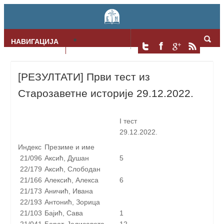
НАВИГАЦИЈА
Skip to content
[РЕЗУЛТАТИ] Први тест из
Старозаветне историје 29.12.2022.
I тест
29.12.2022.
Индекс
Презиме и име
21/096
Аксић, Душан
5
22/179
Аксић, Слободан
21/166
Алексић, Алекса
6
21/173
Аничић, Ивана
22/193
Антонић, Зорица
21/103
Бајић, Сава
1