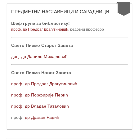
ПРЕДМЕТНИ НАСТАВНИЦИ И САРАДНИЦИ
Шеф групе за библистику:
проф. др Предраг Драгутиновић
, редовни професо
р
Свето Писмо Старог Завета
доц. др Данило Михајловић
Свето Писмо Новог Завета
проф. др Предраг Драгутиновић
проф. др Порфирије Перић
проф. др Владан Таталовић
проф
. др Драган Радић