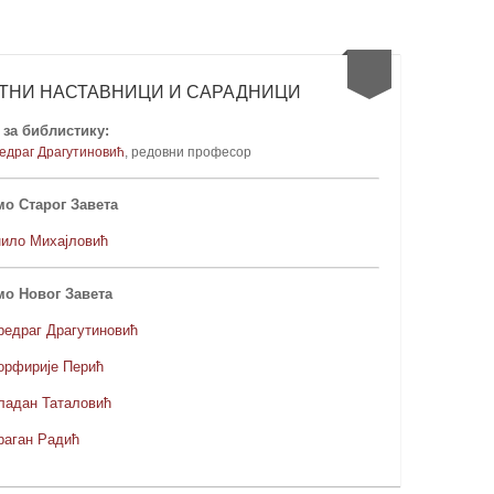
ТНИ НАСТАВНИЦИ И САРАДНИЦИ
за библистику:
едраг Драгутиновић
, редовни професо
р
о Старог Завета
нило Михајловић
мо Новог Завета
редраг Драгутиновић
орфирије Перић
ладан Таталовић
раган Радић