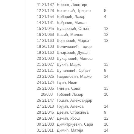
11
21/182
Борош, Леонтије
12
21/128
Бошковић, Трифко
8
13
21/154
Брборић, Лазар
4
14
21/181
Брђанин, Милан
15
21/045
Бузаревић, Огњен
12
16
21/068
Васић, Милош
12
17
21/163
Вејиновић, Марко
12
18
20/103
Величковић, Тодор
19
21/160
Влајковић, Душан
20
21/080
Вукајловић, Милош
21
21/027
Вукић, Марко
13
22
21/121
Вучановић, Срђан
9
23
21/026
Гавриловић, Марко
14
24
21/124
Гајић, Иван
25
21/035
Глигић, Сава
13
20/038
Грбовић Лазар
10
26
21/147
Гошић, Александар
27
21/018
Грујић, Алекса
14
28
21/046
Девић, Страхиња
9
29
21/097
Денић, Урош
12
30
21/088
Димитријевић, Сара
10
31
21/011
Димић, Матеја
14