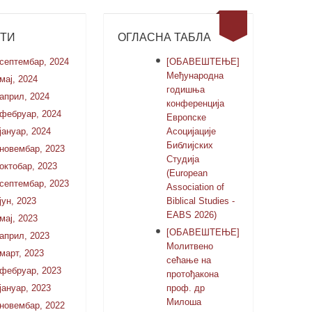
СТИ
ОГЛАСНА ТАБЛА
септембар, 2024
[ОБАВЕШТЕЊЕ]
Међународна
мај, 2024
годишња
април, 2024
конференција
фебруар, 2024
Европске
јануар, 2024
Асоцијације
Библијских
новембар, 2023
Студија
октобар, 2023
(European
септембар, 2023
Association of
јун, 2023
Biblical Studies -
EABS 2026)
мај, 2023
[ОБАВЕШТЕЊЕ]
април, 2023
Молитвено
март, 2023
сећање на
фебруар, 2023
протођакона
јануар, 2023
проф. др
Милоша
новембар, 2022