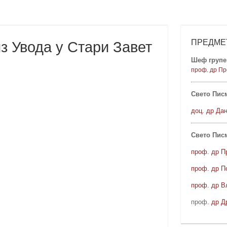
ПРЕДМЕ
з Увода у Стари Завет
Шеф групе 
проф. др Пр
Свето Писм
доц. др Да
Свето Пис
проф. др П
проф. др П
проф. др В
проф
. др Д