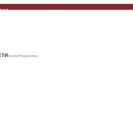
Skip to content
ВНА
Home Page
А
About Us
ЕТИ
Study Programmes
Г
Library Catalog
АШТВО
Publishing
РЕНЦИЈЕ
Conferences