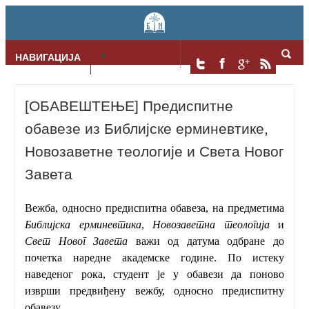
НАВИГАЦИЈА
Skip to content
[ОБАВЕШТЕЊЕ] Предиспитне
обавезе из Библијске ерминевтике,
Новозаветне теологије и Света Новог
Завета
Вежба, односно предиспитна обавеза, на предметима
Библијска ерминевтика
,
Новозаветна теологија
и
Свет Новог Завета
важи од датума одбране до
почетка наредне академске године. По истеку
наведеног рока, студент је у обавези да поново
изврши предвиђену вежбу, односно предиспитну
обавезу.