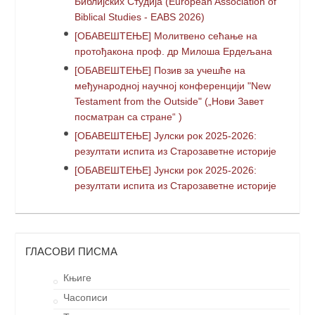
Библијских Студија (European Association of
Biblical Studies - EABS 2026)
[ОБАВЕШТЕЊЕ] Молитвено сећање на
протођакона проф. др Милоша Ердељана
[ОБАВЕШТЕЊЕ] Позив за учешће на
међународној научној конференцији "New
Testament from the Outside" („Нови Завет
посматран са стране“ )
[ОБАВЕШТЕЊЕ] Јулски рок 2025-2026:
резултати испита из Старозаветне историје
[ОБАВЕШТЕЊЕ] Јунски рок 2025-2026:
резултати испита из Старозаветне историје
ГЛАСОВИ ПИСМА
Књиге
Часописи