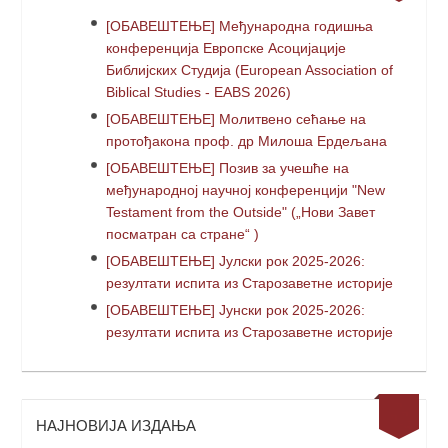
[ОБАВЕШТЕЊЕ] Међународна годишња
конференција Европске Асоцијације
Библијских Студија (European Association of
Biblical Studies - EABS 2026)
[ОБАВЕШТЕЊЕ] Молитвено сећање на
протођакона проф. др Милоша Ердељана
[ОБАВЕШТЕЊЕ] Позив за учешће на
међународној научној конференцији "New
Testament from the Outside" („Нови Завет
посматран са стране“ )
[ОБАВЕШТЕЊЕ] Јулски рок 2025-2026:
резултати испита из Старозаветне историје
[ОБАВЕШТЕЊЕ] Јунски рок 2025-2026:
резултати испита из Старозаветне историје
НАЈНОВИЈА ИЗДАЊА