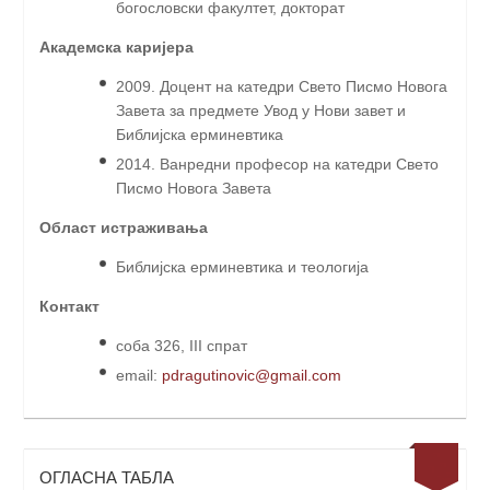
богословски факултет, докторат
Академска каријера
2009. Доцент на катедри Свето Писмо Новога
Завета за предмете Увод у Нови завет и
Библијска ерминевтика
2014. Ванредни професор на катедри Свето
Писмо Новога Завета
Област истраживања
Библијска ерминевтика и теологија
Контакт
соба 326, III спрат
email:
pdragutinovic@gmail.com
ОГЛАСНА ТАБЛА