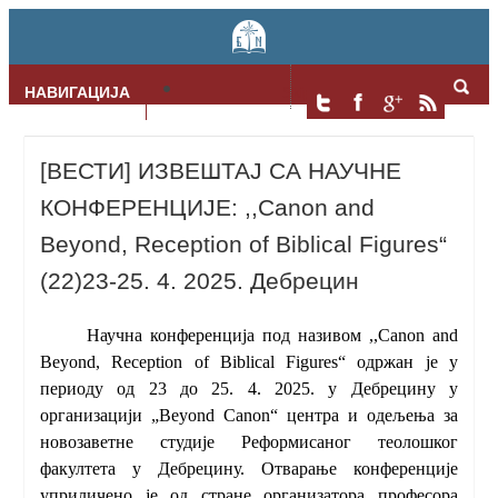
НАВИГАЦИЈА
Skip to content
[ВЕСТИ] ИЗВЕШТАЈ СА НАУЧНЕ
КОНФЕРЕНЦИЈЕ: ,,Canon and
Beyond, Reception of Biblical Figures“
(22)23-25. 4. 2025. Дебрецин
Научна конференција под називом ,,
Canon and
Beyond, Reception of Biblical Figures“
одржан је у
периоду од
23
до
25. 4. 2025.
у Дебрецину у
организацији „Beyond Canon“ центра и одељења за
новозаветне студије Реформисаног теолошког
факултета у Дебрецину. Отварање конференције
уприличено је од стране организатора професора