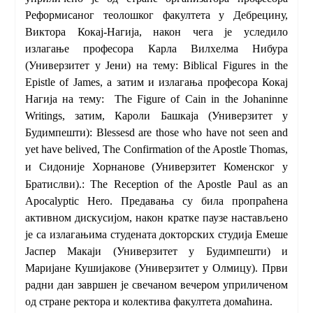
Реформисаног теолошког факултета у Дебрецину,
Виктора Кокај-Нагија, након чега је уследило
излагање професора Карла Вилхелма Нибура
(Универзитет у Јени) на тему:
Biblical Figures in the
Epistle of James,
а затим и излагања професора Кокај
Нагија на тему:
The Figure of Cain in the Johaninne
Writings,
затим, Кароли Башкаја (Универзитет у
Будимпешти):
Blessesd are those who have not seen and
yet have belived, The Confirmation
of the Apostle Thomas,
и Сидоније
Хорнанове (Универзитет Коменског у
Братислви).
: The Reception of the Apostle Paul as an
Apocalyptic Hero.
Предавања су била пропраћена
активном дискусијом, након кратке паузе настављено
је са излагањима студената докторских студија Емеше
Јаспер Макаји (Универзитет у Будимпешти) и
Маријане Кушијакове (Универзитет у Олмицу). Први
радни дан завршен је свечаном вечером уприличеном
од стране ректора и колектива факултета домаћина.