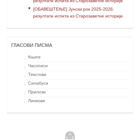
резултати испита из Старозаветне историје
[ОБАВЕШТЕЊЕ] Јунски рок 2025-2026:
резултати испита из Старозаветне историје
ГЛАСОВИ ПИСМА
Књиге
Часописи
Текстови
Силабуси
Прилози
Линкови