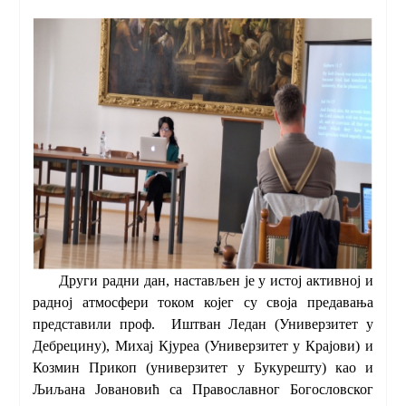
Други радни дан, настављен је у истој активној и
радној атмосфери током којег су своја предавања
представили проф. Иштван Ледан (Универзитет у
Дебрецину), Михај Кјуреа (Универзитет у Крајови) и
Козмин Прикоп (универзитет у Букурешту) као и
Љиљана Јовановић са Православног Богословског