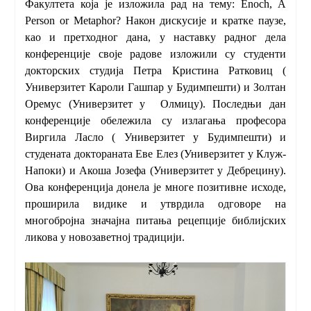
Факултета која је изложила рад на тему:
Enoch, A
Person or Metaphor?
Након дискусије и кратке паузе,
као и претходног дана, у наставку радног дела
конференције своје радове изложили су студенти
докторских студија Петра Кристина Ратковиц (
Универзитет Кароли Гашпар у Будимпешти) и Золтан
Оремус (Универзитет у Олмицу). Последњи дан
конференције обележила су излагања професора
Виргила Ласло ( Универзитет у Будимпешти) и
студената доктораната Еве Елез (Универзитет у Клуж-
Напоки) и Акоша Јозефа (Универзитет у Дебрецину).
Ова конференција донела је многе позитивне исходе,
проширила видике и утврдила одговоре на
многобројна значајна питања рецепције библијских
ликова у новозаветној традицији.