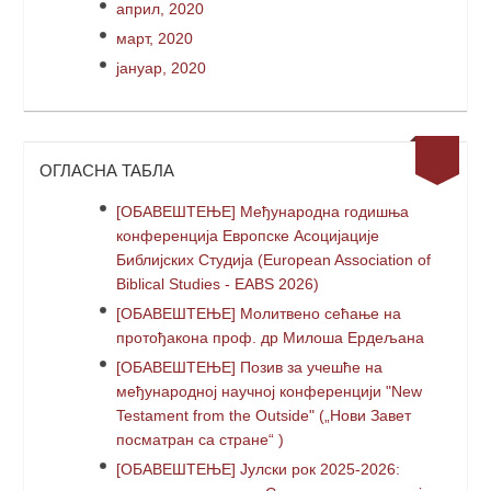
април, 2020
март, 2020
јануар, 2020
ОГЛАСНА ТАБЛА
[ОБАВЕШТЕЊЕ] Међународна годишња
конференција Европске Асоцијације
Библијских Студија (European Association of
Biblical Studies - EABS 2026)
[ОБАВЕШТЕЊЕ] Молитвено сећање на
протођакона проф. др Милоша Ердељана
[ОБАВЕШТЕЊЕ] Позив за учешће на
међународној научној конференцији "New
Testament from the Outside" („Нови Завет
посматран са стране“ )
[ОБАВЕШТЕЊЕ] Јулски рок 2025-2026: