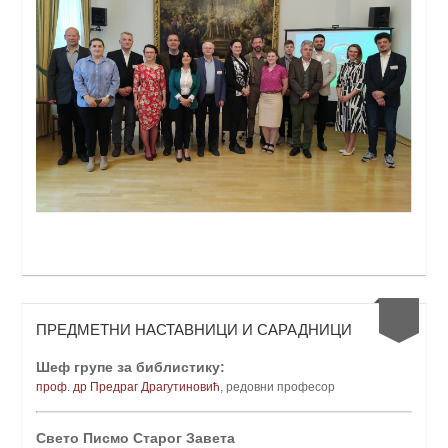
ПРЕДМЕТНИ НАСТАВНИЦИ И САРАДНИЦИ
Шеф групе за библистику:
проф. др Предраг Драгутиновић
, редовни професо
р
Свето Писмо Старог Завета