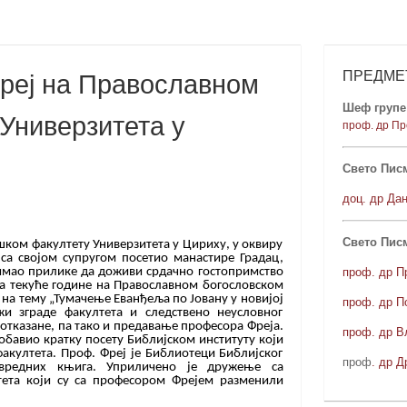
ПРЕДМЕ
Фреј на Православном
Шеф групе 
Универзитета у
проф. др Пр
Свето Писм
доц. др Да
Свето Пис
ошком факултету Универзитета у Цириху, у оквиру
 са својом супругом посетио манастире Градац,
проф. др П
 имао прилике да доживи срдачно гостопримство
ра текуће године на Православном богословском
на тему „Тумачење Еванђеља по Јовану у новијој
проф. др П
и зграде факултета и следствено неусловног
 отказане, па тако и предавање професора Фреја.
проф. др В
обавио кратку посету Библијском институту који
акултета. Проф. Фреј је Библиотеци Библијског
проф
. др Д
 вредних књига. Уприличено је дружење са
тета који су са професором Фрејем разменили