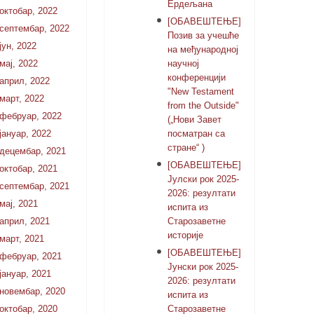
Ердељана
октобар, 2022
[ОБАВЕШТЕЊЕ]
септембар, 2022
Позив за учешће
јун, 2022
на међународној
мај, 2022
научној
конференцији
април, 2022
"New Testament
март, 2022
from the Outside"
фебруар, 2022
(„Нови Завет
јануар, 2022
посматран са
стране“ )
децембар, 2021
[ОБАВЕШТЕЊЕ]
октобар, 2021
Јулски рок 2025-
септембар, 2021
2026: резултати
мај, 2021
испита из
април, 2021
Старозаветне
историје
март, 2021
[ОБАВЕШТЕЊЕ]
фебруар, 2021
Јунски рок 2025-
јануар, 2021
2026: резултати
новембар, 2020
испита из
октобар, 2020
Старозаветне