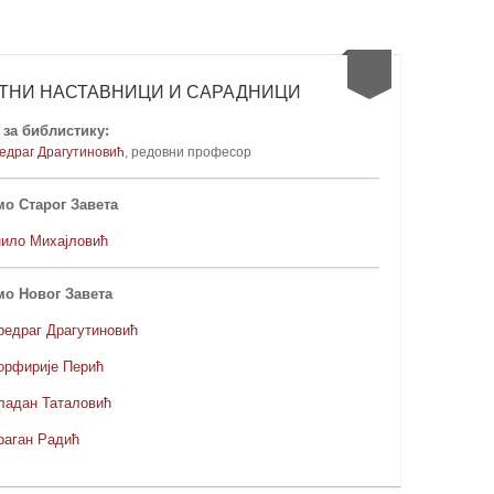
ТНИ НАСТАВНИЦИ И САРАДНИЦИ
за библистику:
едраг Драгутиновић
, редовни професо
р
о Старог Завета
нило Михајловић
мо Новог Завета
редраг Драгутиновић
орфирије Перић
ладан Таталовић
раган Радић