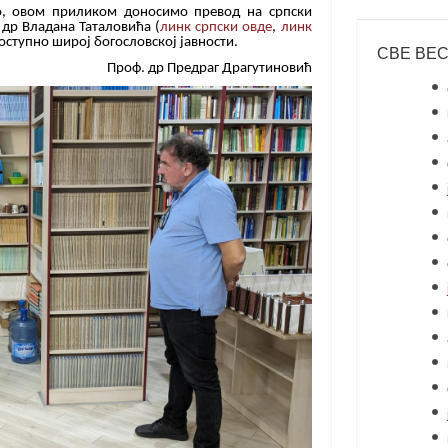
, овом приликом доносимо превод на српски
др Владана Таталовића (
линк српски овде
,
линк
доступно широј богословској јавности.
СВЕ ВЕ
Проф. др Предраг Драгутиновић