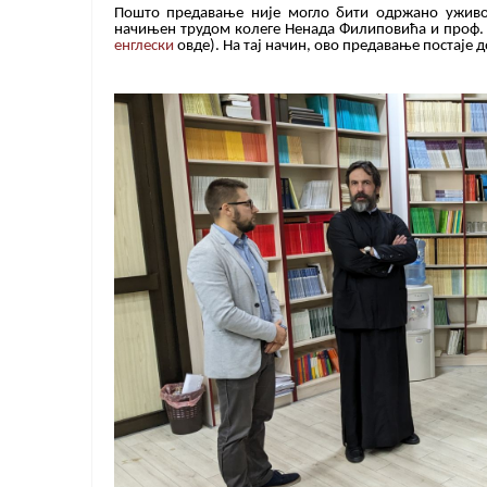
Пошто предавање није могло бити одржано уживо
начињен трудом колеге Ненада Филиповића и проф. 
енглески
овде). На тај начин, ово предавање постаје 