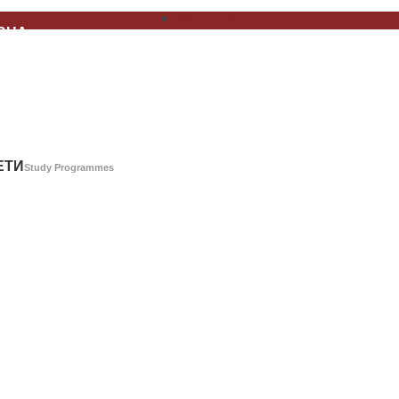
Skip to content
ВНА
Home Page
А
About Us
ЕТИ
Study Programmes
Г
Library Catalog
АШТВО
Publishing
РЕНЦИЈЕ
Conferences