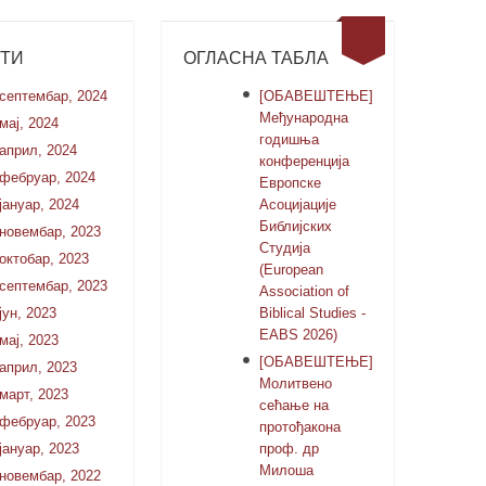
СТИ
ОГЛАСНА ТАБЛА
септембар, 2024
[ОБАВЕШТЕЊЕ]
Међународна
мај, 2024
годишња
април, 2024
конференција
фебруар, 2024
Европске
јануар, 2024
Асоцијације
Библијских
новембар, 2023
Студија
октобар, 2023
(European
септембар, 2023
Association of
јун, 2023
Biblical Studies -
EABS 2026)
мај, 2023
[ОБАВЕШТЕЊЕ]
април, 2023
Молитвено
март, 2023
сећање на
фебруар, 2023
протођакона
јануар, 2023
проф. др
Милоша
новембар, 2022