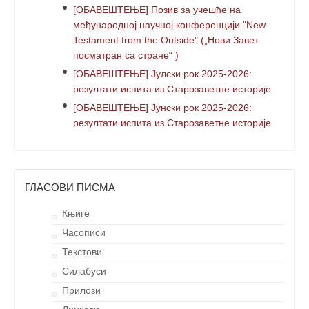
[ОБАВЕШТЕЊЕ] Позив за учешће на
међународној научној конференцији "New
Testament from the Outside" („Нови Завет
посматран са стране“ )
[ОБАВЕШТЕЊЕ] Јулски рок 2025-2026:
резултати испита из Старозаветне историје
[ОБАВЕШТЕЊЕ] Јунски рок 2025-2026:
резултати испита из Старозаветне историје
ГЛАСОВИ ПИСМА
Књиге
Часописи
Текстови
Силабуси
Прилози