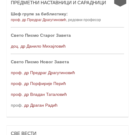
ПРЕДМЕТНИ НАСТАВНИЦИ И САРАДНИЦИ
Шеф групе за библистику:
проф. др Предраг Драгутиновић
, редовни професо
р
Свето Писмо Старог Завета
доц. др Данило Михајловић
Свето Писмо Новог Завета
проф. др Предраг Драгутиновић
проф. др Порфирије Перић
проф. др Владан Таталовић
проф
. др Драган Радић
СВЕ ВЕСТИ