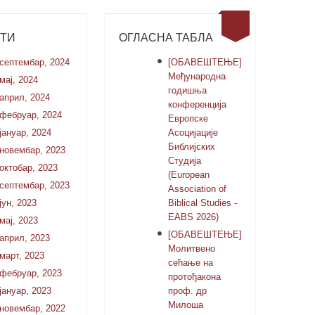
СТИ
ОГЛАСНА ТАБЛА
септембар, 2024
[ОБАВЕШТЕЊЕ]
Међународна
мај, 2024
годишња
април, 2024
конференција
фебруар, 2024
Европске
јануар, 2024
Асоцијације
Библијских
новембар, 2023
Студија
октобар, 2023
(European
септембар, 2023
Association of
јун, 2023
Biblical Studies -
EABS 2026)
мај, 2023
[ОБАВЕШТЕЊЕ]
април, 2023
Молитвено
март, 2023
сећање на
фебруар, 2023
протођакона
јануар, 2023
проф. др
Милоша
новембар, 2022