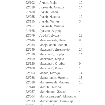
22/102
Линић, Маја
10
22/018
Ломовић, Алекса
14
21/180
Лукић, Јован
22/055
Лукић, Никола
12
22/135
Лукић, Филип
3
22/157
Лукишић, Милош
21/165
Лукман, Андреј
22/079
Љубић, Душан
11
22/146
Максимовић, Петар
9
22/034
Марјановић, Филип
10
22/049
Марковић, Димитрије
14
22/010
Марковић, Ђорђе
14
22/159
Марковић, Марко
22/120
Марковић, Стефан
9
22/108
Марковић, Филип
13
22/003
Матић, Матија
14
22/086
Мијаиловић, Никола
13
22/019
Миленковић, Марина
15
21/140
Милић, Никола
22/057
Милићевић, Жарко
4
22/004
Милосављевић, Михаило
22/013
Милутиновић, Велимир
13