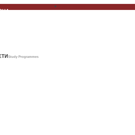
Skip to content
ВНА
Home Page
А
About Us
ЕТИ
Study Programmes
Г
Library Catalog
АШТВО
Publishing
РЕНЦИЈЕ
Conferences