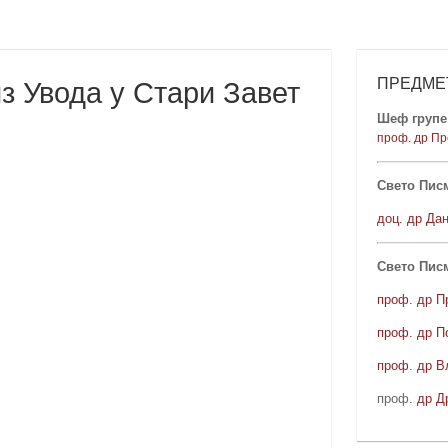
ПРЕДМЕ
з Увода у Стари Завет
Шеф групе 
проф. др Пр
Свето Писм
доц. др Да
Свето Пис
проф. др П
проф. др П
проф. др В
проф
. др Д