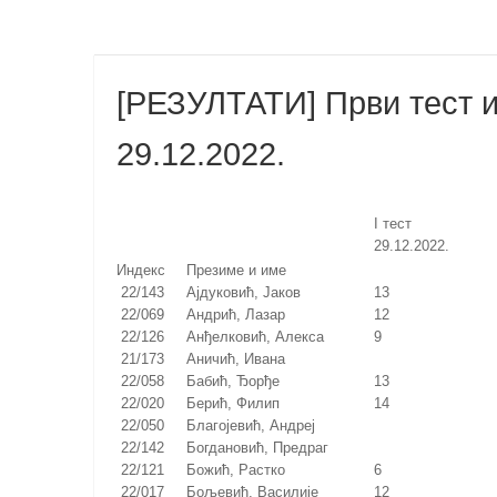
[РЕЗУЛТАТИ] Први тест и
29.12.2022.
I тест
29.12.2022.
Индекс
Презиме и име
22/143
Ајдуковић, Јаков
13
22/069
Андрић, Лазар
12
22/126
Анђелковић, Алекса
9
21/173
Аничић, Ивана
22/058
Бабић, Ђорђе
13
22/020
Берић, Филип
14
22/050
Благојевић, Андреј
22/142
Богдановић, Предраг
22/121
Божић, Растко
6
22/017
Бољевић, Василије
12