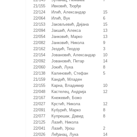
21/155
Ивковић, Ђорђе
22/124
Илић, Александар
15
22/064
Илић, Вук
6
22/153
Јаковљевић, Дијана
15
22/094
Јакшић, Алекса
13
22/054
Јанковић, Марко
13
22/082
Јанковић, Никола
9
22/162
Јездић, Теодор
3
22/154
Јовановић, Александар
10
22/092
Јовановић, Петар
14
22/060
Јокић, Лука
8
22/138
Калиновић, Стефан
5
21/159
Кандић, Младен
22/155
Карна, Владимир
10
22/048
Кастелец, Андрија
12
22/167
Кнежевић, Божо
22/027
Крстић, Никола
12
22/091
Кубурић, Марко
8
22/077
Купрешак, Давид
8
22/125
Лазић, Никола
22/041
Лазић, Урош
2
22/026
Леђанац, Лука
14