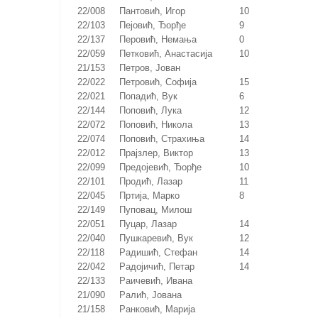
22/008
Пантовић, Игор
10
22/103
Пејовић, Ђорђе
9
22/137
Перовић, Немања
0
22/059
Петковић, Анастасија
10
21/153
Петров, Јован
22/022
Петровић, Софија
15
22/021
Попадић, Вук
6
22/144
Поповић, Лука
12
22/072
Поповић, Никола
13
22/074
Поповић, Страхиња
14
22/012
Прајзлер, Виктор
13
22/099
Предојевић, Ђорђе
10
22/101
Продић, Лазар
11
22/045
Пртија, Марко
8
22/149
Пуповац, Милош
22/051
Пуцар, Лазар
14
22/040
Пушкаревић, Вук
12
22/118
Радишић, Стефан
14
22/042
Радојичић, Петар
14
22/133
Раичевић, Ивана
21/090
Ралић, Јована
21/158
Ранковић, Марија