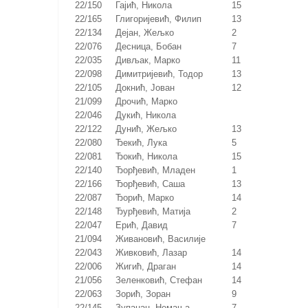
22/150
Гајић, Никола
15
22/165
Глигоријевић, Филип
13
22/134
Дејан, Жељко
2
22/076
Десница, Бобан
7
22/035
Дивљак, Марко
11
22/098
Димитријевић, Тодор
13
22/105
Докнић, Јован
12
21/099
Дрочић, Марко
22/046
Дукић, Никола
22/122
Дунић, Жељко
13
22/080
Ђекић, Лука
5
22/081
Ђокић, Никола
15
22/140
Ђорђевић, Младен
1
22/166
Ђорђевић, Саша
13
22/087
Ђорић, Марко
14
22/148
Ђурђевић, Матија
2
22/047
Ерић, Давид
7
21/094
Живановић, Василије
22/043
Живковић, Лазар
14
22/006
Жигић, Драган
14
21/056
Зеленковић, Стефан
14
22/063
Зорић, Зоран
9
22/145
Зупанац, Немања
7