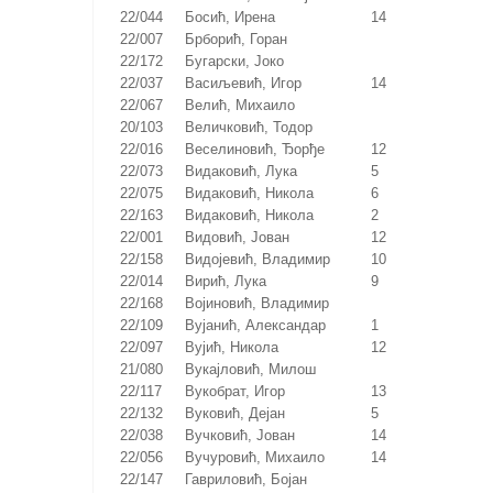
22/044
Босић, Ирена
14
22/007
Брборић, Горан
22/172
Бугарски, Јоко
22/037
Васиљевић, Игор
14
22/067
Велић, Михаило
20/103
Величковић, Тодор
22/016
Веселиновић, Ђорђе
12
22/073
Видаковић, Лука
5
22/075
Видаковић, Никола
6
22/163
Видаковић, Никола
2
22/001
Видовић, Јован
12
22/158
Видојевић, Владимир
10
22/014
Вирић, Лука
9
22/168
Војиновић, Владимир
22/109
Вујанић, Александар
1
22/097
Вујић, Никола
12
21/080
Вукајловић, Милош
22/117
Вукобрат, Игор
13
22/132
Вуковић, Дејан
5
22/038
Вучковић, Јован
14
22/056
Вучуровић, Михаило
14
22/147
Гавриловић, Бојан