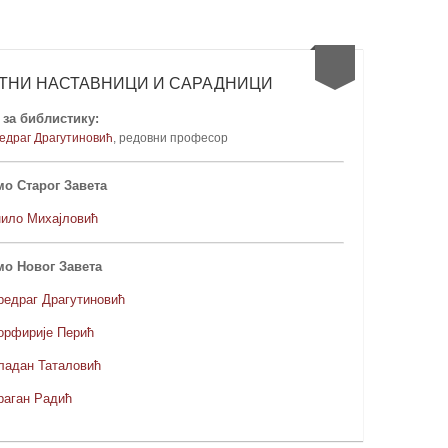
ТНИ НАСТАВНИЦИ И САРАДНИЦИ
за библистику:
едраг Драгутиновић
, редовни професо
р
о Старог Завета
нило Михајловић
мо Новог Завета
редраг Драгутиновић
орфирије Перић
ладан Таталовић
раган Радић