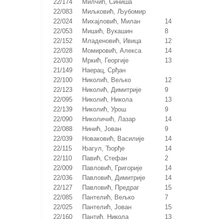
22/174
Милчић, Синиша
22/083
Миљковић, Љубомир
22/024
Михајловић, Милан
14
22/053
Мишић, Вукашин
8
22/152
Младеновић, Ивица
12
22/028
Момировић, Алекса
14
22/030
Мркић, Георгије
13
21/149
Наерац, Срђан
22/100
Николић, Вељко
12
22/123
Николић, Димитрије
9
22/095
Николић, Никола
13
22/139
Николић, Урош
9
22/090
Николичић, Лазар
14
22/088
Нинић, Јован
9
22/039
Новаковић, Василије
14
22/115
Њагул, Ђорђе
14
22/110
Павић, Стефан
2
22/009
Павловић, Григорије
14
22/036
Павловић, Димитрије
14
22/127
Павловић, Предраг
15
22/085
Пантелић, Вељко
7
22/025
Пантелић, Јован
15
22/160
Пантић, Никола
13