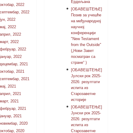
Ердељана
октобар, 2022
[ОБАВЕШТЕЊЕ]
септембар, 2022
Позив за учешће
јун, 2022
на међународној
мај, 2022
научној
конференцији
април, 2022
"New Testament
март, 2022
from the Outside"
фебруар, 2022
(„Нови Завет
јануар, 2022
посматран са
стране“ )
децембар, 2021
[ОБАВЕШТЕЊЕ]
октобар, 2021
Јулски рок 2025-
септембар, 2021
2026: резултати
мај, 2021
испита из
април, 2021
Старозаветне
историје
март, 2021
[ОБАВЕШТЕЊЕ]
фебруар, 2021
Јунски рок 2025-
јануар, 2021
2026: резултати
новембар, 2020
испита из
октобар, 2020
Старозаветне