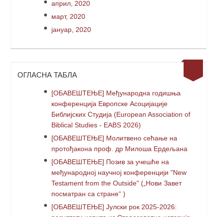
април, 2020
март, 2020
јануар, 2020
ОГЛАСНА ТАБЛА
[ОБАВЕШТЕЊЕ] Међународна годишња
конференција Европске Асоцијације
Библијских Студија (European Association of
Biblical Studies - EABS 2026)
[ОБАВЕШТЕЊЕ] Молитвено сећање на
протођакона проф. др Милоша Ердељана
[ОБАВЕШТЕЊЕ] Позив за учешће на
међународној научној конференцији "New
Testament from the Outside" („Нови Завет
посматран са стране“ )
[ОБАВЕШТЕЊЕ] Јулски рок 2025-2026: