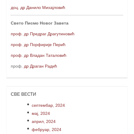
доц. др Данило Михајловић
Свето Писмо Новог Завета
проф. др Предраг Драгутиновић
проф. др Порфирије Перић
проф. др Владан Таталовић
проф
. др Драган Радић
СВЕ ВЕСТИ
септембар, 2024
мај, 2024
април, 2024
фебруар, 2024