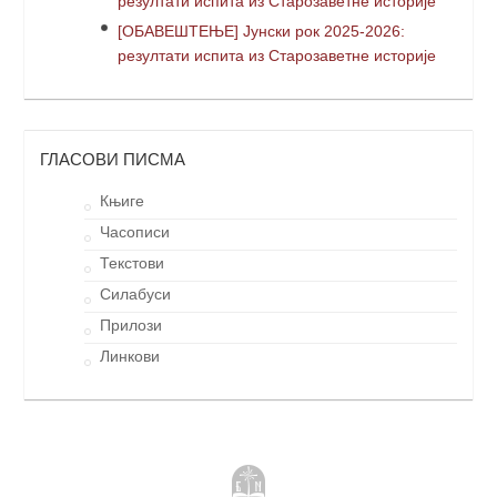
резултати испита из Старозаветне историје
[ОБАВЕШТЕЊЕ] Јунски рок 2025-2026:
резултати испита из Старозаветне историје
ГЛАСОВИ ПИСМА
Књиге
Часописи
Текстови
Силабуси
Прилози
Линкови