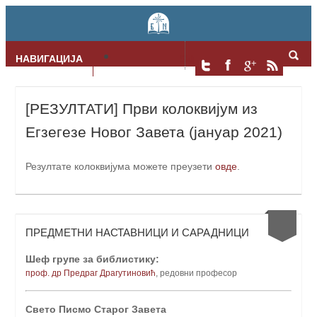
НАВИГАЦИЈА
Skip to content
[РЕЗУЛТАТИ] Први колоквијум из
Егзегезе Новог Завета (јануар 2021)
Резултате колоквијума можете преузети
овде
.
ПРЕДМЕТНИ НАСТАВНИЦИ И САРАДНИЦИ
Шеф групе за библистику:
проф. др Предраг Драгутиновић
, редовни професо
р
Свето Писмо Старог Завета