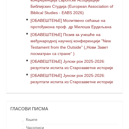
конференција Европске Асоцијације
Библијских Студија (European Association of
Biblical Studies - EABS 2026)
[ОБАВЕШТЕЊЕ] Молитвено сећање на
протођакона проф. др Милоша Ердељана
[ОБАВЕШТЕЊЕ] Позив за учешће на
међународној научној конференцији "New
Testament from the Outside" („Нови Завет
посматран са стране“ )
[ОБАВЕШТЕЊЕ] Јулски рок 2025-2026:
резултати испита из Старозаветне историје
[ОБАВЕШТЕЊЕ] Јунски рок 2025-2026:
резултати испита из Старозаветне историје
ГЛАСОВИ ПИСМА
Књиге
Часописи