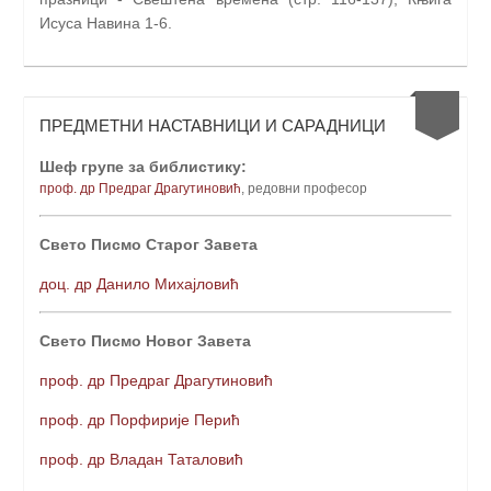
Исуса Навина 1-6.
ПРЕДМЕТНИ НАСТАВНИЦИ И САРАДНИЦИ
Шеф групе за библистику:
проф. др Предраг Драгутиновић
, редовни професо
р
Свето Писмо Старог Завета
доц. др Данило Михајловић
Свето Писмо Новог Завета
проф. др Предраг Драгутиновић
проф. др Порфирије Перић
проф. др Владан Таталовић