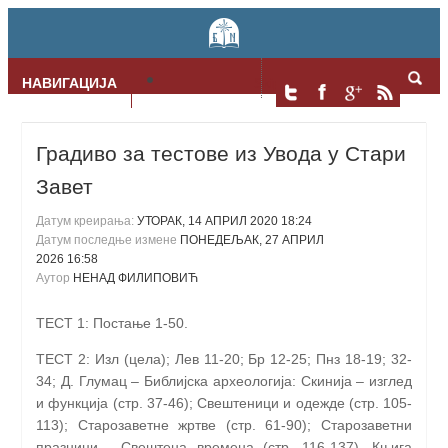
НАВИГАЦИЈА
Skip to content
Градиво за тестове из Увода у Стари
Завет
Датум креирања:
УТОРАК, 14 АПРИЛ 2020 18:24
Датум последње измене
ПОНЕДЕЉАК, 27 АПРИЛ
2026 16:58
Аутор
НЕНАД ФИЛИПОВИЋ
ТЕСТ 1: Постање 1-50.
ТЕСТ 2: Изл (цела); Лев 11-20; Бр 12-25; Пнз 18-19; 32-
34; Д. Глумац – Библијска археологија: Скинија – изглед
и функција (стр. 37-46); Свештеници и одежде (стр. 105-
113); Старозаветне жртве (стр. 61-90); Старозаветни
празници - Свештена времена (стр. 116-137), Књига