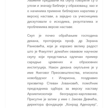
Уважени предавачи на скупу говорили су о
улози и значају Библије у образовању, као и
о начинима примене библијских наратива у
верској настави, а заједно са учесницима
дискутовали о исходима, резултатима и
проблемима верске наставе.
Скуп је почео обраћањем господина
декана, протојереја проф. др Зорана
Ранковића, који је изразио велику радост
што је Факултет домаћин оваквом научном
скупу који представља одличан пример
сарадње црквених и образовних
институција. Након декана окупљене је у
име Његовог Преосвештенства, епископа
новобрдског г. Илариона, поздравио
презвитер Стеван Јовановић, помоћник
председника одбора за верску наставу
Архиепископије београдско-карловачке.
Присутне је затим у име г. Јакова Девчића,
директора фондације „Конрад Аденауер“,