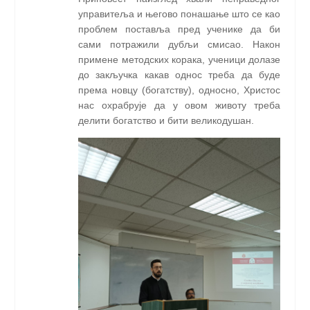
управитеља и његово понашање што се као
проблем поставља пред ученике да би
сами потражили дубљи смисао. Након
примене методских корака, ученици долазе
до закључка какав однос треба да буде
према новцу (богатству), односно, Христос
нас охрабрује да у овом животу треба
делити богатство и бити великодушан.