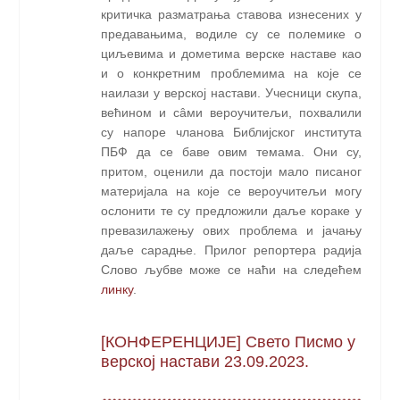
критичка разматрања ставова изнесених у
предавањима, водиле су се полемике о
циљевима и дометима верске наставе као
и о конкретним проблемима на које се
наилази у верској настави. Учесници скупа,
већином и сâми вероучитељи, похвалили
су напоре чланова Библијског института
ПБФ да се баве овим темама. Они су,
притом, оценили да постоји мало писаног
материјала на које се вероучитељи могу
ослонити те су предложили даље кораке у
превазилажењу ових проблема и јачању
даље сарадње. Прилог репортера радија
Слово љубве може се наћи на следећем
линку
.
[КОНФЕРЕНЦИЈЕ] Свето Писмо у
верској настави 23.09.2023.