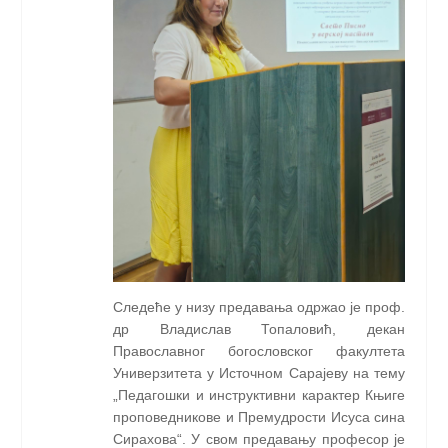
Следеће у низу предавања одржао је проф.
др Владислав Топаловић, декан
Православног богословског факултета
Универзитета у Источном Сарајеву на тему
„Педагошки и инструктивни карактер Књиге
проповедникове и Премудрости Исуса сина
Сирахова“. У свом предавању професор је