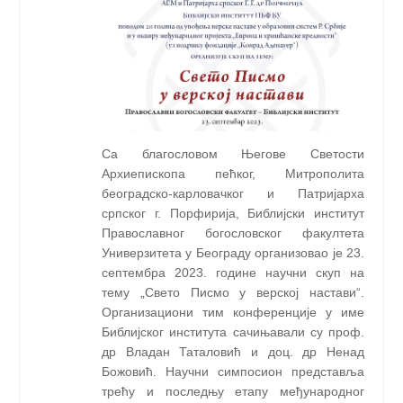
Са благословом Његове Светости
Архиепископа пећког, Митрополита
београдско-карловачког и Патријарха
српског г. Порфирија, Библијски институт
Православног богословског факултета
Универзитета у Београду организовао је 23.
септембра 2023. године научни скуп на
тему „Свето Писмо у верској настави“.
Организациони тим конференције у име
Библијског института сачињавали су проф.
др Владан Таталовић и доц. др Ненад
Божовић. Научни симпосион представља
трећу и последњу етапу међународног