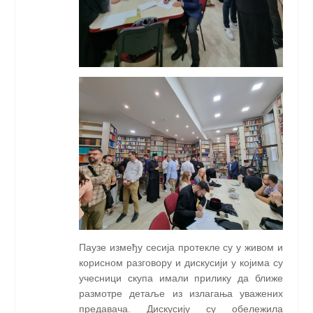
Паузе између сесија протекле су у живом и
корисном разговору и дискусији у којима су
учесници скупа имали прилику да ближе
размотре детаље из излагања уважених
предавача. Дискусију су обележила