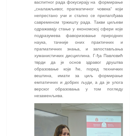
васпитног рада фокусирају на формирање
„сналажљивог, прагматичног човека“ који
непрестано учи и стално се прилагођава
савременом тржишту рада. Такви циљеви
одражавају стање у економској сфери које
подразумева фаворизовање природних
наука, тачније оних практичних и
прагматичних знања, и запостављања
хуманистичких дисциплина. Г-ђа Павловић
тврди да је основ здравог друштва
образовање које ће, поред техничких
вештина, имати за циљ формирање
емпатичних и добрих људи, а да је улога
верског образовања у том погледу
незаменљива.