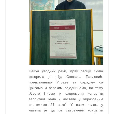
Након уводних речи, прву сесију скупа
отворила је г-ђа Снежана Павловић,
представница Управе за сарадњу са
црквама и верским заједницама, на тему
„Свето Писмо и савремени концепти
васпитног рада и наставе у образовним
системима 21 века“. У свом излагању
навела је да се савремени концепти