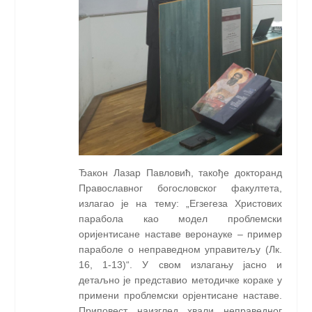
Ђакон Лазар Павловић, такође докторанд
Православног богословског факултета,
излагао је на тему: „Егзегеза Христових
парабола као модел проблемски
оријентисане наставе веронауке – пример
параболе о неправедном управитељу (Лк.
16, 1-13)“. У свом излагању јасно и
детаљно је представио методичке кораке у
примени проблемски орјентисане наставе.
Приповест наизглед хвали неправедног