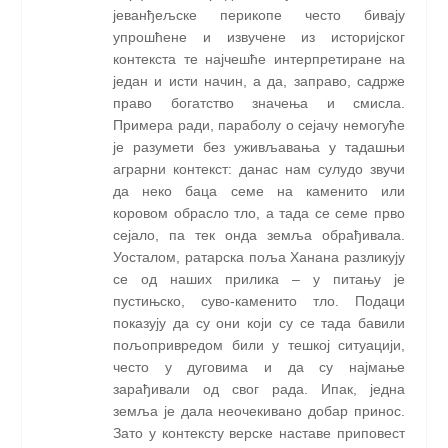
јеванђељске перикопе често бивају
упрошћене и извучене из историјског
контекста те најчешће интерпретиране на
један и исти начин, а да, заправо, садрже
право богатство значења и смисла.
Примера ради, параболу о сејачу немогуће
је разумети без уживљавања у тадашњи
аграрни контекст: данас нам сулудо звучи
да неко баца семе на каменито или
коровом обрасло тло, а тада се семе прво
сејало, па тек онда земља обрађивала.
Уосталом, ратарска поља Ханана разликују
се од наших прилика – у питању је
пустињско, суво-каменито тло. Подаци
показују да су они који су се тада бавили
пољопривредом били у тешкој ситуацији,
често у дуговима и да су најмање
зарађивали од свог рада. Ипак, једна
земља је дала неочекивано добар принос.
Зато у контексту верске наставе приповест