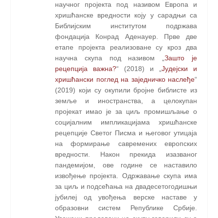
научног пројекта под називом Европа и
хришћанске вредности коју у сарадњи са
Библијским институтом подржава
фондација Конрад Аденауер. Прве две
етапе пројекта реализоване су кроз два
научна скупа под називом „
Зашто је
рецепција важна?
“ (2018) и „
Јудејски и
хришћански поглед на заједничко наслеђе
“
(2019) који су окупили бројне библисте из
земље и иностранства, а целокупан
пројекат имао је за циљ промишљање о
социјалним импликацијама хришћанске
рецепције Светог Писма и његовог утицаја
на формирање савремених европских
вредности. Након прекида изазваног
пандемијом, ове године се наставило
извођење пројекта. Одржавање скупа има
за циљ и подсећања на двадесетогодишњи
јубилеј од увођења верске наставе у
образовни систем Републике Србије.