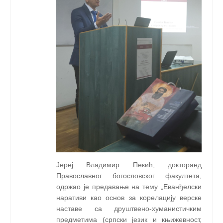
Јереј Владимир Пекић, докторанд
Православног богословског факултета,
одржао је предавање на тему „Еванђелски
наративи као основ за корелацију верске
наставе са друштвено-хуманистичким
предметима (српски језик и књижевност,