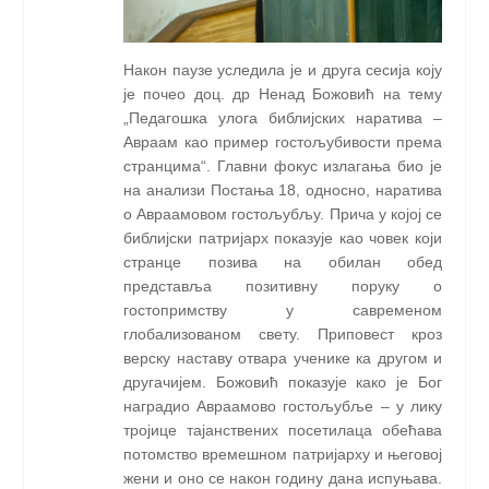
Након паузе уследила је и друга сесија коју
је почео доц. др Ненад Божовић на тему
„Педагошка улога библијских наратива –
Аврaам као пример гостољубивости према
странцима“. Главни фокус излагања био је
на анализи Постања 18, односно, наратива
о Аврaамовом гостољубљу. Прича у којој се
библијски патријарх показује као човек који
странце позива на обилан обед
представља позитивну поруку о
гостопримству у савременом
глобализованом свету. Приповест кроз
верску наставу отвара ученике ка другом и
другачијем. Божовић показује како је Бог
наградио Авраaмово гостољубље – у лику
тројице тајанствених посетилаца обећава
потомство времешном патријарху и његовој
жени и оно се након годину дана испуњава.