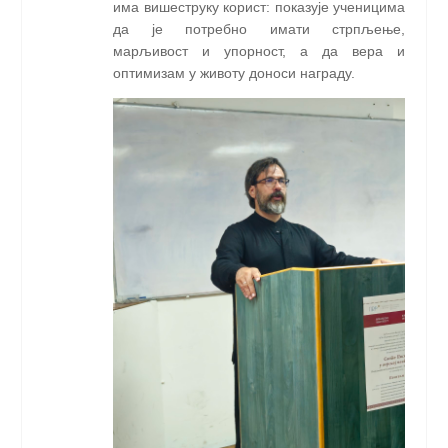
има вишеструку корист: показује ученицима
да је потребно имати стрпљење,
марљивост и упорност, а да вера и
оптимизам у животу доноси награду.