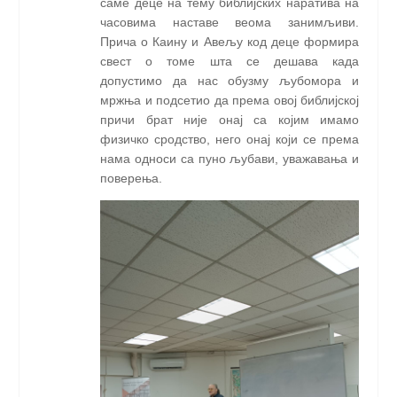
саме деце на тему библијских наратива на
часовима наставе веома занимљиви.
Прича о Каину и Авељу код деце формира
свест о томе шта се дешава када
допустимо да нас обузму љубомора и
мржња и подсетио да према овој библијској
причи брат није онај са којим имамо
физичко сродство, него онај који се према
нама односи са пуно љубави, уважавања и
поверења.