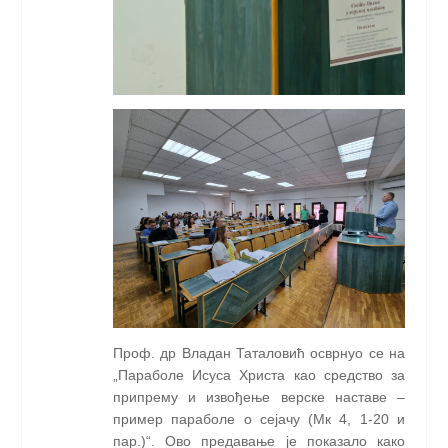
П
роф. др Владан Таталовић
осврнуо се на
„
Параболе Исуса Христа као средство за
припрему и извођење верске наставе –
пример параболе о сејачу (Мк 4, 1-20 и
пар.)
“. Ово предавање је показало како