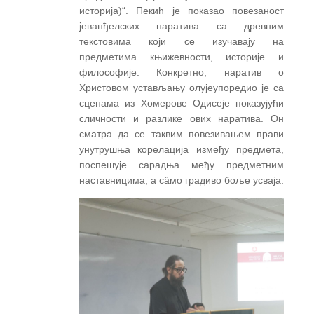
историја)“. Пекић је показао повезаност
јеванђелских наратива са древним
текстовима који се изучавају на
предметима књижевности, историје и
философије. Конкретно, наратив о
Христовом устављању олује
упоредио је са
сценама из Хомерове Одисеје показујући
сличности и разлике ових наратива. Он
сматра да се таквим повезивањем прави
унутрушња корелација између предмета,
поспешује сарадња међу предметним
наставницима, а сâмо градиво боље усваја.