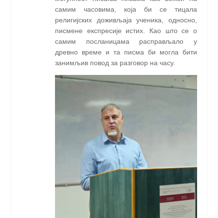
самим часовима, која би се тицала
религијских доживљаја ученика, односно,
писмене експресије истих. Као што се о
самим посланицама расправљало у
древно време и та писма би могла бити
занимљив повод за разговор на часу.