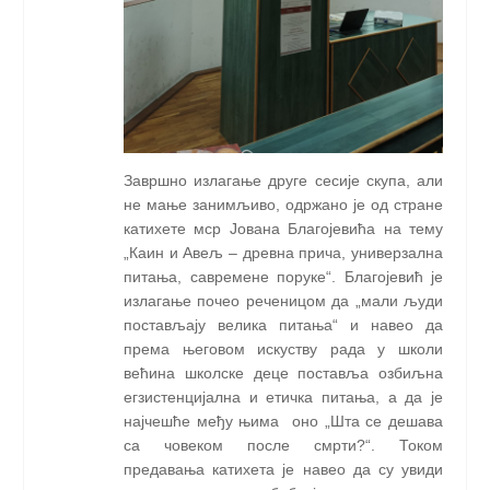
Завршно излагање друге сесије скупа, али
не мање занимљиво, одржано је од стране
катихете мср Јована Благојевића на тему
„Каин и Авељ – древна прича, универзална
питања, савремене поруке“. Благојевић је
излагање почео реченицом да „мали људи
постављају велика питања“ и навео да
према његовом искуству рада у школи
већина школске деце поставља озбиљна
егзистенцијална и етичка питања, а да је
најчешће међу њима
оно „Шта се дешава
са човеком после смрти?“. Током
предавања катихета је навео да су увиди