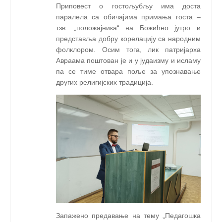
Приповест о гостољубљу има доста
паралела са обичајима примања госта –
тзв. „положајника“ на Божићно јутро и
представља добру корелацију са народним
фолклором. Осим тога, лик патријарха
Авраaма поштован је и у јудаизму и исламу
па се тиме отвара поље за упознавање
других религијских традиција.
Запажено предавање на тему „Педагошка