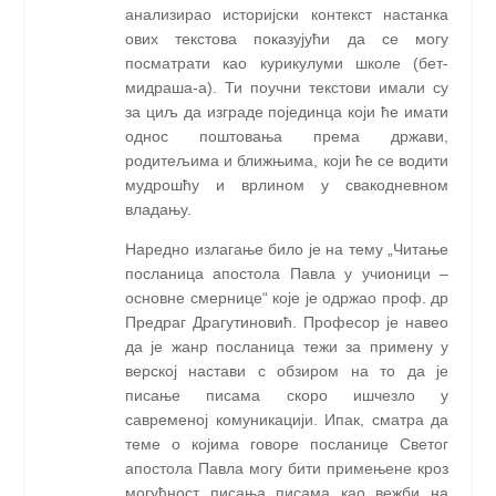
анализирао историјски контекст настанка
ових текстова показујући да се могу
посматрати као курикулуми школе (бет-
мидраша-а). Ти поучни текстови имали су
за циљ да изграде појединца који ће имати
однос поштовања према држави,
родитељима и ближњима, који ће се водити
мудрошћу и врлином у свакодневном
владању.
Наредно излагање било је на тему „Читање
посланица апостола Павла у учионици –
основне смернице“ које је одржао проф. др
Предраг Драгутиновић. Професор је навео
да је жанр посланица тежи за примену у
верској настави с обзиром на то да је
писање писама скоро ишчезло у
савременој комуникацији. Ипак, сматра да
теме о којима говоре посланице Светог
апостола Павла могу бити примењене кроз
могућност писања писама као вежби на