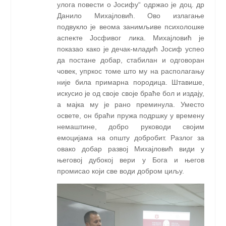
улога повести о Јосифу“ одржао је доц. др
Данило Михајловић. Ово излагање
подвукло је веома занимљиве психолошке
аспекте Јосфивог лика. Михајловић је
показао како је дечак-младић Јосиф успео
да постане добар, стабилан и одговоран
човек, упркос томе што му на располагању
није била примарна породица. Штавише,
искусио је од своје своје браће бол и издају,
а мајка му је рано преминула. Уместо
освете, он браћи пружа подршку у времену
немаштине, добро руководи својим
емоцијама на општу добробит. Разлог за
овако добар развој Михајловић види у
његовој дубокој вери у Бога и његов
промисао који све води добром циљу.