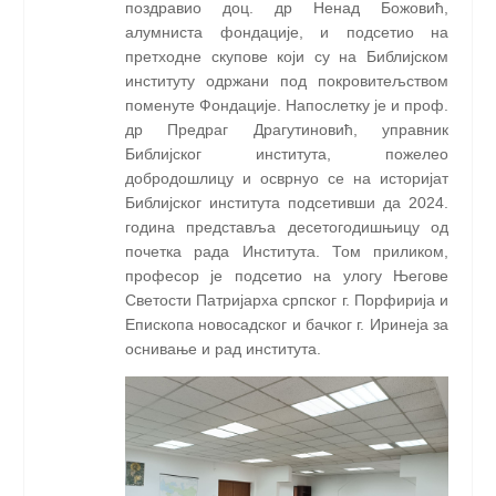
поздравио доц. др Ненад Божовић,
алумниста фондације, и подсетио на
претходне скупове који су на Библијском
институту одржани под покровитељством
поменуте Фондације. Напослетку је и проф.
др Предраг Драгутиновић, управник
Библијског института, пожелео
добродошлицу и осврнуо се на историјат
Библијског института подсетивши да 2024.
година представља десетогодишњицу од
почетка рада Института. Том приликом,
професор је подсетио на улогу Његове
Светости Патријарха српског г. Порфирија и
Епископа новосадског и бачког г. Иринеја за
оснивање и рад института.