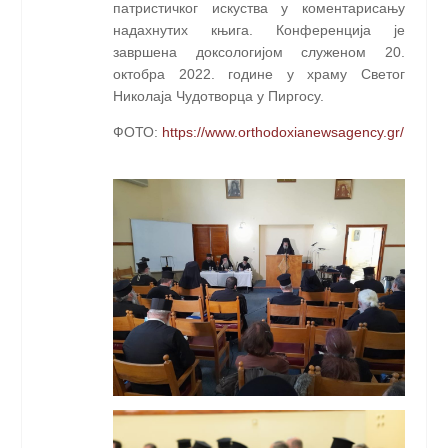
патристичког искуства у коментарисању
надахнутих књига. Конференција је
завршена доксологијом служеном 20.
октобра 2022. године у храму Светог
Николаја Чудотворца у Пиргосу.
ФОТО:
https://www.orthodoxianewsagency.gr/