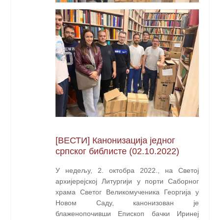
[ВЕСТИ] Канонизација једног
српског библисте (02.10.2022)
У недељу, 2. октобра 2022., на Светој
архијерејској Литургији у порти Саборног
храма Светог Великомученика Георгија у
Новом Саду, канонизован је
блаженопочивши Епископ бачки Иринеј