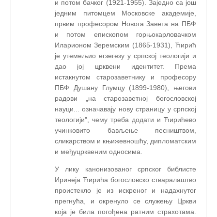
и потом бачког (1921-1955). Заједно са још
једним питомцем Московске академије,
првим професором Новога Завета на ПБФ
и потом епископом горњокарловачком
Иларионом Зеремским (1865-1931), Ћирић
је утемељио егзегезу у српској теологији и
дао јој црквени идентитет. Према
истакнутом старозаветнику и професору
ПБФ Душану Глумцу (1899-1980), његови
радови „на старозаветној богословској
науци... означавају нову страницу у српској
теологији", чему треба додати и Ћирићево
учинковито бављење песништвом,
сликарством и књижевношћу, дипломатским
и међуцрквеним односима.
У лику канонизованог српског библисте
Иринеја Ћирића богословско стваралаштво
проистекло је из искреног и надахнутог
прегнућа, и окренуло се служењу Цркви
која је била погођена ратним страхотама.