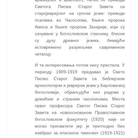
Светога Писма Старог Завета са
старојеврејског на српски језик: преводи
псалама из Часослова, Књиге пророка
Амоса и Књиге пророка Захарије, који су
сачувани у Богословском гласнику, блиски
су духу древног језика, бивајући
истовремено разумљиви савременом
читаоцу.
И та интересовања потом нису престала. У
периоду 1909-1919 предавао је Свето
Писмо Старог Завета са библијском
археологијом и јеврејски језик у Карловачкој
богословији, објављујући низ радова у
домаћим и страним часописима. Места
првог професора Светог Писма Старог
Завета на новооснованом Православном
богословском факултету (1920) није се
могао прихватити јер је претходно био
изабран за епископа тимочког (1919-1921)