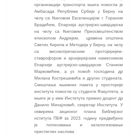
организацији транспорта књига помогла је
Амбасада Републике Србије у Берну на
челу са Његовом Екселенцијом г. Гораном
Брадићем, Епархија аустријско-швајцарска
на челу са Његовим Преосвештенством
епископом Андрејем, црквена општина
Светих Кирила и Методија у Берну, на челу
са високопречасним протојерејем-
ставрофором и архијерејским намесником
Епархије аустријско-швајцарске Станком
Марковићем, а уз помоћ господина др
Милана Кострешевића и других студената.
Смештање књижних пакета у просторије
института помогли су студенти Факултета, а
књиге је у име Института примио доцент др
Данило Михајловић, секретар Института. У
оквирима акционог плана Библијског
нститута ПБФ за 2023. годину предвиђено
је пописивање и каталогизовање
пристиглих наслова.