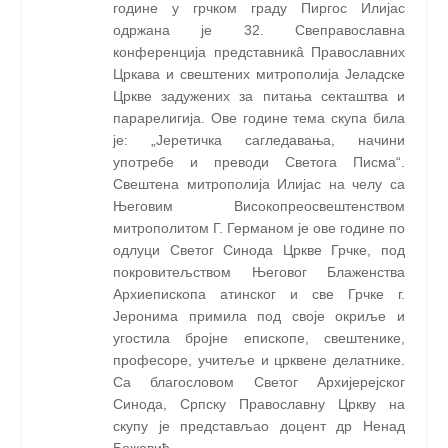
године у грчком граду Пиргос Илијас
одржана је 32. Свеправославна
конференција представникâ Православних
Цркава и свештених митрополија Јеладске
Цркве задужених за питања секташтва и
парарелигија. Ове године тема скупа била
је: „Јеретичка сагледавања, начини
употребе и преводи Светога Писма“.
Свештена митрополија Илијас на челу са
Његовим Високопреосвештенством
митрополитом Г. Германом је ове године по
одлуци Светог Синода Цркве Грчке, под
покровитељством Његовог Блаженства
Архиепископа атинског и све Грчке г.
Јеронима примила под своје окриље и
угостила бројне епископе, свештенике,
професоре, учитеље и црквене делатнике.
Са благословом Светог Архијерејског
Синода, Српску Православну Цркву на
скупу је представљао доцент др Ненад