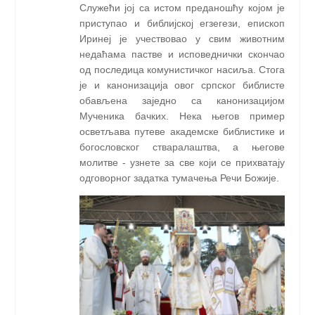
Служећи јој са истом преданошћу којом је
приступао и библијској егзегези, епископ
Иринеј је учествовао у свим животним
недаћама пастве и исповеднички скончао
од последица комунистичког насиља. Стога
је и канонизација овог српског библисте
обављена заједно са канонизацијом
Мученика бачких. Нека његов пример
осветљава путеве академске библистике и
богословског стваралаштва, а његове
молитве - узнете за све који се прихватају
одговорног задатка тумачења Речи Божије.