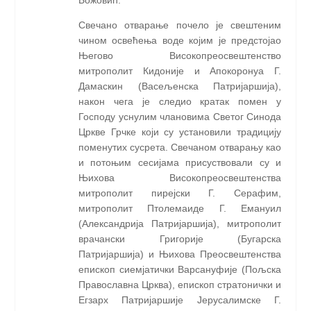
Божовић.
Свечано отварање почело је свештеним
чином освећења воде којим је предстојао
Његово Високопреосвештенство
митрополит Кидоније и Апокоронуа Г.
Дамаскин (Васељенска Патријаршија),
након чега је следио кратак помен у
Господу уснулим члановима Светог Синода
Цркве Грчке који су установили традицију
поменутих сусрета. Свечаном отварању као
и потоњим сесијама присуствовали су и
Њихова Високопреосвештенства
митрополит пирејски Г. Серафим,
митрополит Птолемаиде Г. Емануил
(Александрија Патријаршија), митрополит
врачански Григорије (Бугарска
Патријаршија) и Њихова Преосвештенства
епископ сиемјатички Варсануфије (Пољска
Православна Црква), епископ стратонички и
Егзарх Патријаршије Јерусалимске Г.