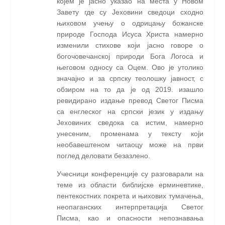
којем је јасно указао на места у Новом
Завету где су Јеховини сведоци сходно
њиховом учењу о одрицању божанске
природе Господа Исуса Христа намерно
изменили стихове који јасно говоре о
богочовечанској природи Бога Логоса и
његовом односу са Оцем. Ово је утолико
значајно и за српску теолошку јавност, с
обзиром на то да је од 2019. изашло
ревидирано издање превод Светог Писма
са енглеског на српски језик у издању
Јеховиних сведока са истим, намерно
унесеним, променама у тексту који
необавештеном читаоцу може на први
поглед деловати безазлено.
Учесници конференције су разговарали на
теме из области библијске ерминевтике,
пентекостних покрета и њихових тумачења,
неопаганских интерпретација Светог
Писма, као и опасности непознавања