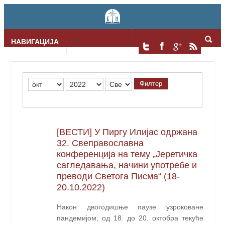
НАВИГАЦИЈА
Skip to content
Филтер
[ВЕСТИ] У Пиргу Илијас одржана
32. Свеправославна
конференција на тему „Јеретичка
сагледавања, начини употребе и
преводи Светога Писма“ (18-
20.10.2022)
Након двогодишње паузе узроковане
пандемијом, од 18. до 20. октобра текуће