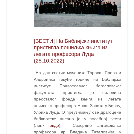
[ВЕСТИ] На Библијски институт
пристигла пошиљка књига из
легата професора Луца
(25.10.2022)
На дан светих мученика Тараха, Прова и
Андроника текуће године на Библијски
институт Православног богословског
факултета пристигла је половина
преосталог фонда књига из легата
почившег професора Новог Завета у Берну,
Улриха Луца. О преузимању ове драгоцене
библиотеке писано је у посебној вести
(линк
овде
). Свесрдно ангажовање
професора др Владана Таталовића у