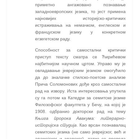
приметно ангажовано познавање
западноевропских језика, то јест примена
најновијих историјско-критичких
истраживања на немачком, енглеском и
француском језику у конкретном
егзегетском раду.
Способност за самостални критички
приступ тексту сматра се Ћирићевом
најбитнијом научном цртом. Управо му је
овладавање јеврејским језиком омогућило
да до зналачке стилско-поетске анализе
Прича Соломонових дође кроз самостални
рад на извору. Иста интересовања упутила
су га потом ка Катедри за семитске језике
Филозофског факултета у Бечу, на којој је
1908. одбранио докторски рад на тему
Књига пророка Авакума: литерарно-
историјска студија
. Као врсан познавалац
семитских језика (не само јеврејског, већ и
арамејског и арапског), латио се превода