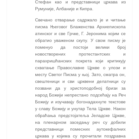
Стефан као и представници цркава из
Румуније, Албаније и Кипра.
Свечано отварање садржало је и читање
писма Његовог Блаженства Архиепископа
атинског и све Грчке, Г. Јеронима којим се
обратио уваженом скупу. У свом писму је
поменуо да постоји велики број
новостворених протестантских и
парахришћанских покрета који критикују
схватање Православне Цркве о улози и
месту Светог Писма у њој. Зато, сматра он,
свештеници и сви црквени делатници су
позвани да у христоподобној бризи за
народ Божији непрестано подсећају на Реч
Божију и изучавају богонадахнуте текстове
у славу Божију и унутар Тела Цркве. Након
обраћања предстојатеља Јеладске Цркве,
на пленарном заседању реч су добили
представници помесних аутокефалних
цркава у којима су прочитали поздравна