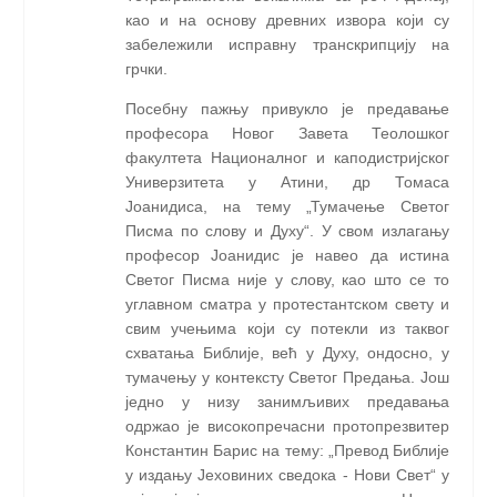
као и на основу древних извора који су
забележили исправну транскрипцију на
грчки.
Посебну пажњу привукло је предавање
професора Новог Завета Теолошког
факултета Националног и каподистријског
Универзитета у Атини, др Томаса
Јоанидиса, на тему „Тумачење Светог
Писма по слову и Духу“. У свом излагању
професор Јоанидис је навео да истина
Светог Писма није у слову, као што се то
углавном сматра у протестантском свету и
свим учењима који су потекли из таквог
схватања Библије, већ у Духу, ондосно, у
тумачењу у контексту Светог Предања. Још
једно у низу занимљивих предавања
одржао је високопречасни протопрезвитер
Константин Барис на тему: „Превод Библије
у издању Јеховиних сведока - Нови Свет“ у