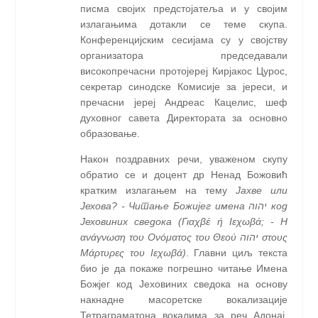
писма својих предстојатеља и у својим
излагањима дотакли се теме скупа.
Конференцијским сесијама су у својству
организатора председавали
високопречасни протојереј Кирјакос Цурос,
секретар синодске Комисије за јереси, и
пречасни јереј Андреас Кацелис, шеф
духовног савета Директората за основно
образовање.
Након поздравних речи, уваженом скупу
обратио се и доцент др Ненад Божовић
кратким излагањем на тему
Јахве или
Јехова? - Читање Божијег имена יהוה код
Јеховиних сведока (Γιαχβέ ή Ιεχωβά; - Η
ανάγνωση του Ονόματος του Θεού יהוה στους
Μάρτυρες του Ιεχωβά)
. Главни циљ текста
био је да покаже погрешно читање Имена
Божјег код Јеховиних сведока на основу
накнадне масоретске вокализације
Тетраграматона вокалима за реч Адонај,