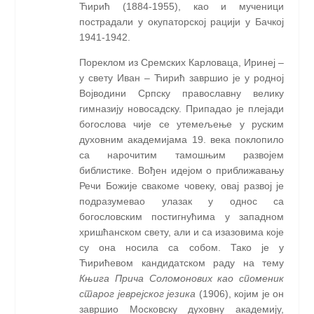
Ћирић (1884-1955), као и мученици
пострадали у окупаторској рацији у Бачкој
1941-1942.
Пореклом из Сремских Карловаца, Иринеј –
у свету Иван – Ћирић завршио је у родној
Војводини Српску православну велику
гимназију новосадску. Припадао је плејади
богослова чије се утемељење у руским
духовним академијама 19. века поклопило
са нарочитим тамошњим развојем
библистике. Вођен идејом о приближавању
Речи Божије свакоме човеку, овај развој је
подразумевао улазак у однос са
богословским постигнућима у западном
хришћанском свету, али и са изазовима које
су она носила са собом. Тако је у
Ћирићевом кандидатском раду на тему
Књига Прича Соломонових као споменик
старог јеврејског језика
(1906), којим је он
завршио Московску духовну академију,