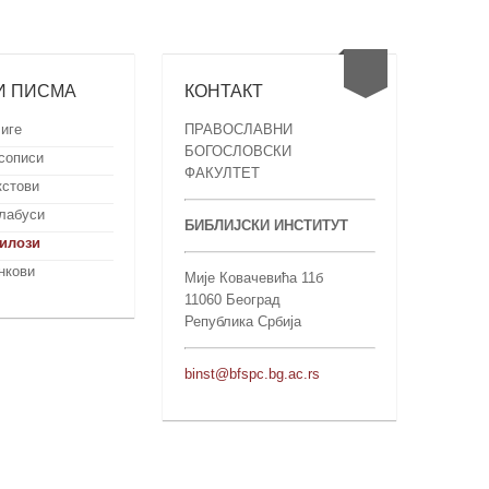
И ПИСМА
КОНТАКТ
иге
ПРАВОСЛАВНИ
БОГОСЛОВСКИ
сописи
ФАКУЛТЕТ
кстови
лабуси
БИБЛИЈСКИ ИНСТИТУТ
илози
нкови
Мије Ковачевића 11б
11060 Београд
Република Србија
binst@bfspc.bg.ac.rs