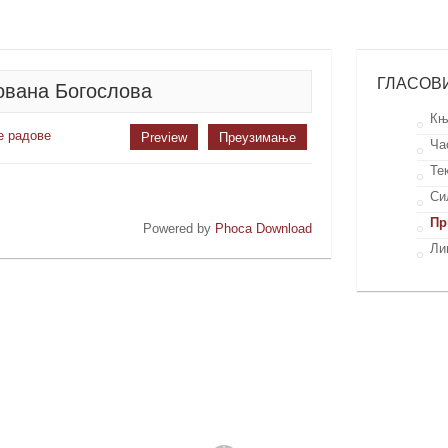
ГЛАСОВ
Јована Богослова
Књ
е радове
Preview
Преузимање
Ча
Те
Си
Пр
Powered by
Phoca Download
Ли