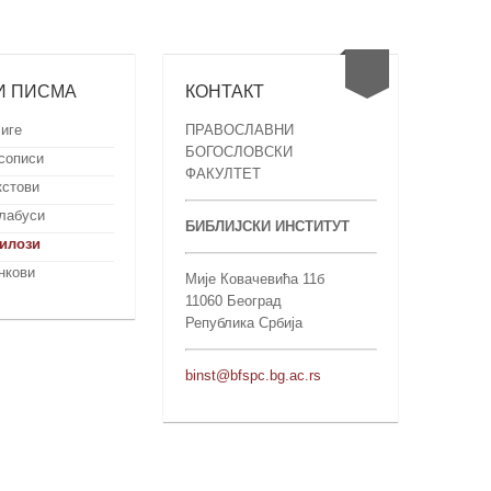
И ПИСМА
КОНТАКТ
иге
ПРАВОСЛАВНИ
БОГОСЛОВСКИ
сописи
ФАКУЛТЕТ
кстови
лабуси
БИБЛИЈСКИ ИНСТИТУТ
илози
нкови
Мије Ковачевића 11б
11060 Београд
Република Србија
binst@bfspc.bg.ac.rs