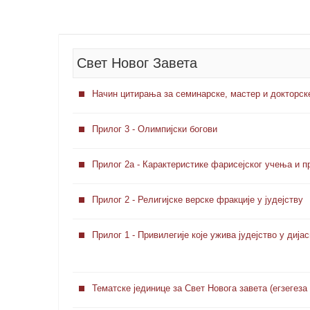
Свет Новог Завета
Начин цитирања за семинарске, мастер и докторск
Прилог 3 - Олимпијски богови
Прилог 2а - Карактеристике фарисејског учења и п
Прилог 2 - Религијске верске фракције у јудејству
Прилог 1 - Привилегије које ужива јудејство у дија
Тематске јединице за Свет Новога завета (егзегеза 