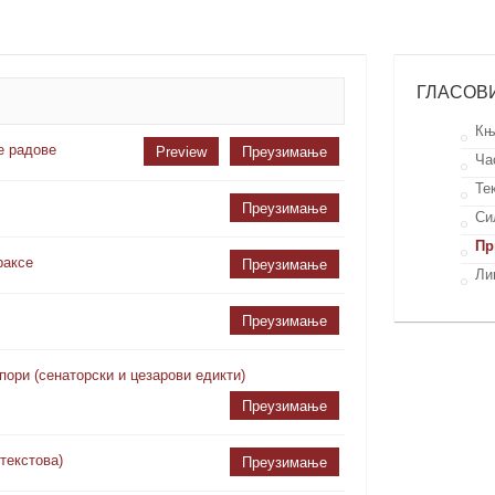
ГЛАСОВ
Књ
е радове
Preview
Преузимање
Ча
Те
Преузимање
Си
Пр
раксе
Преузимање
Ли
Преузимање
спори (сенаторски и цезарови едикти)
Преузимање
текстова)
Преузимање