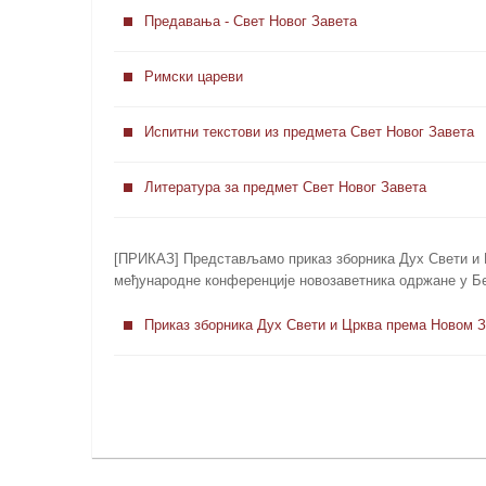
Предавања - Свет Новог Завета
Римски цареви
Испитни текстови из предмета Свет Новог Завета
Литература за предмет Свет Новог Завета
[ПРИКАЗ] Представљамо приказ зборника Дух Свети и Ц
међународне конференције новозаветника одржане у Бео
Приказ зборника Дух Свети и Црква према Новом З