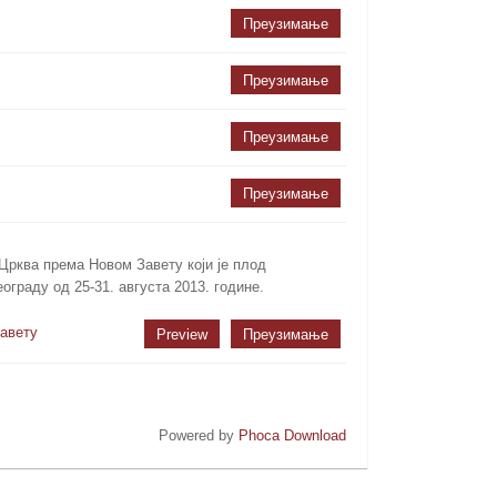
Преузимање
Преузимање
Преузимање
Преузимање
рква према Новом Завету који је плод
граду од 25-31. августа 2013. године.
авету
Preview
Преузимање
Powered by
Phoca Download